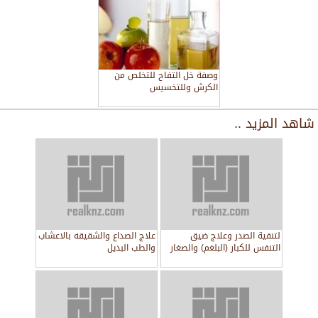
وصفة خل التفاح للتخلص من
الكرش وللتخسيس
شاهد المزيد ..
لتنقية الصدر وعلاج ضيق
علاج الصداع والشقيقه بالاعشاب
التنفس للكبار (البلغم) والصغار
والطب البديل
بالاعشاب