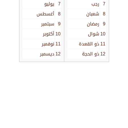
7
رجب
7
يوليو
8
شعبان
8
أغسطس
9
رمضان
9
سبتمبر
10
شوال
10
أكتوبر
11
ذو القعدة
11
نوفمبر
12
ذو الحجة
12
ديسمبر