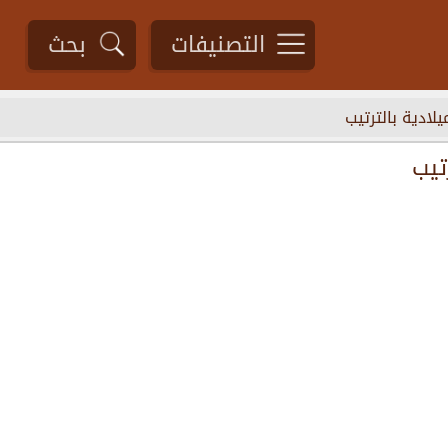
التصنيفات
بحث
لادية بالترتيب
تيب