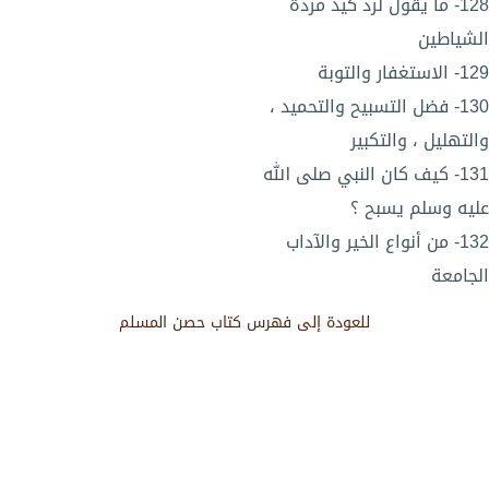
128- ما يقول لرد كيد مردة
الشياطين
129- الاستغفار والتوبة
130- فضل التسبيح والتحميد ،
والتهليل ، والتكبير
131- كيف كان النبي صلى الله
عليه وسلم يسبح ؟
132- من أنواع الخير والآداب
الجامعة
للعودة إلى فهرس كتاب حصن المسلم