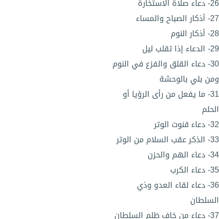
26- دعاء صلاة الاستخارة
27- أذكار الصباح والمساء
28- أذكار النوم
29- الدعاء إذا تقلب ليل
30- دعاء القلق والفزع في النوم
ومن بلي بالوحشة
31- ما يفعل من رأى الرؤيا أو
الحلم
32- دعاء قنوت الوتر
33- الذكر عقب السلام من الوتر
34- دعاء الهم والحزن
35- دعاء الكرب
36- دعاء لقاء العدو وذي
السلطان
37- دعاء من خاف ظلم السلطان