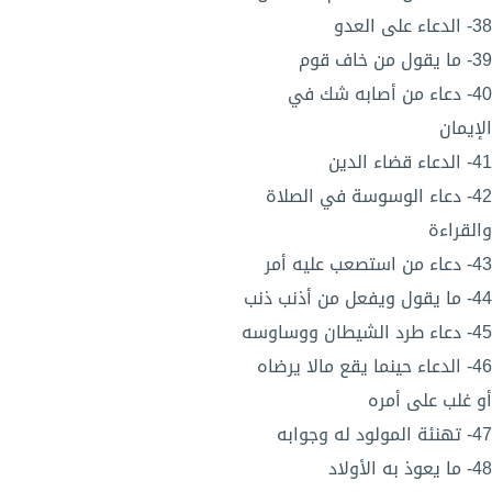
38- الدعاء على العدو
39- ما يقول من خاف قوم
40- دعاء من أصابه شك في
الإيمان
41- الدعاء قضاء الدين
42- دعاء الوسوسة في الصلاة
والقراءة
43- دعاء من استصعب عليه أمر
44- ما يقول ويفعل من أذنب ذنب
45- دعاء طرد الشيطان ووساوسه
46- الدعاء حينما يقع مالا يرضاه
أو غلب على أمره
47- تهنئة المولود له وجوابه
48- ما يعوذ به الأولاد