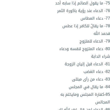
75- ما يقول الصائم إذا سابه أحد
76- الدعاء عند رؤية باكورة الثمر
77- دعاء العطاس
78- ما يقالُ للكافر إذا عطس
فحمد الله
79- الدعاء للمتزوج
80- دعاء المتزوج لنفسه ودعاء
شراء الدابة
81- الدعاء قبل إتيان الزوجة
82- دعاء الغضب
83- دعاء من رأى مبتلى
84- ما يقال في المجلس
85-كفارة المجلس ومايختم به
المجالس
86- الدعاء لمن قال غفر الله لك