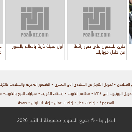
طرق للحصول على صور رائعة
أول قنبلة ذرية بالعالم بالصور
ع
من خلال موبايلك
م
-
-
 الميلادي
تحويل التاريخ من الميلادي إلى الهجري
الشهور الهجرية والميلادية بالترت
-
-
-
-
حويل اليوتيوب إلى MP3
مطاعم الكويت
إعلانات الكويت
سيارات للبيع بالكويت
م
-
-
-
-
السعودية
إعلانات قطر
إعلانات عمان
إعلانات لبنان
صفحة
اتصل بنا
- © جميع الحقوق محفوظة لـ الكنز 2026