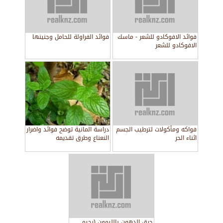
فوائد الافوكادو للشعر - ماسك
فوائد الفراولة للحامل وجنينها
الافوكادو للشعر
فواكه ومأكولات لترطيب الجسم
دراسة المانية توضح فوائد واضرار
اثناء الحر
النعناع وطرق تقديمه
حرق الدهون بالليمون (رجيم