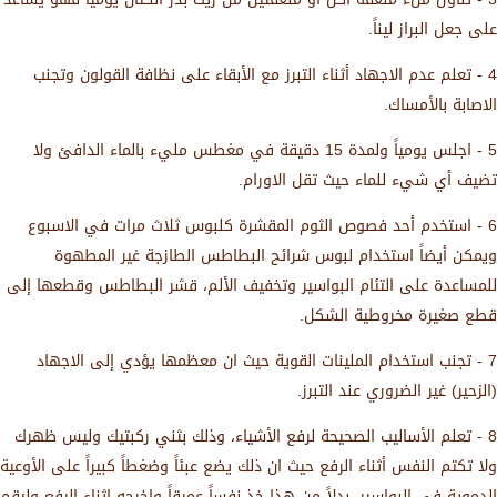
على جعل البراز ليناً.
4 - تعلم عدم الاجهاد أثناء التبرز مع الأبقاء على نظافة القولون وتجنب
الاصابة بالأمساك.
5 - اجلس يومياً ولمدة 15 دقيقة في مغطس مليء بالماء الدافئ ولا
تضيف أي شيء للماء حيث تقل الاورام.
6 - استخدم أحد فصوص الثوم المقشرة كلبوس ثلاث مرات في الاسبوع
ويمكن أيضاً استخدام لبوس شرائح البطاطس الطازجة غير المطهوة
للمساعدة على التئام البواسير وتخفيف الألم، قشر البطاطس وقطعها إلى
قطع صغيرة مخروطية الشكل.
7 - تجنب استخدام الملينات القوية حيث ان معظمها يؤدي إلى الاجهاد
(الزحير) غير الضروري عند التبرز.
8 - تعلم الأساليب الصحيحة لرفع الأشياء، وذلك بثني ركبتيك وليس ظهرك
ولا تكتم النفس أثناء الرفع حيث ان ذلك يضع عبئاً وضغطاً كبيراً على الأوعية
الدموية في البواسير، بدلاً من هذا خذ نفساً عميقاً واخرجه اثناء الرفع وليقم