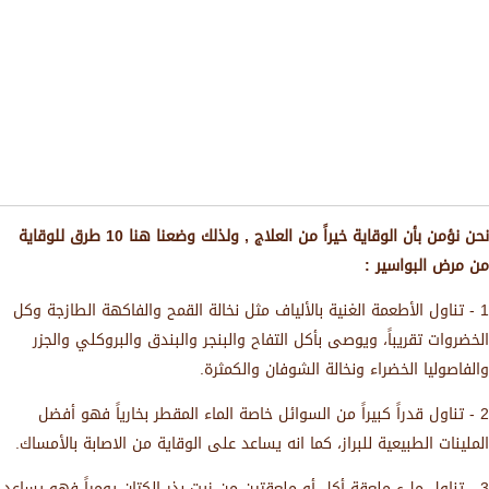
نحن نؤمن بأن الوقاية خيراً من العلاج , ولذلك وضعنا هنا 10 طرق للوقاية
من مرض البواسير :
1 - تناول الأطعمة الغنية بالألياف مثل نخالة القمح والفاكهة الطازجة وكل
الخضروات تقريباً، ويوصى بأكل التفاح والبنجر والبندق والبروكلي والجزر
والفاصوليا الخضراء ونخالة الشوفان والكمثرة.
2 - تناول قدراً كبيراً من السوائل خاصة الماء المقطر بخارياً فهو أفضل
الملينات الطبيعية للبراز، كما انه يساعد على الوقاية من الاصابة بالأمساك.
3 - تناول ملء ملعقة أكل أو ملعقتين من زيت بذر الكتان يومياً فهو يساعد