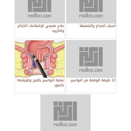
أسباب الصداع والشقيقة
علاج طبيعي للإلتهابات الكركم
والكزبره
12 طريقة للوقاية من البواسير
عملية البواسير بالليزر وطريقتها
بالصور