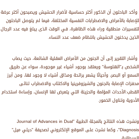
وأكد الباحثون أن الذكور أكثر حساسية لأضرار الحشيش ويصبحون أكثر عرضة
للإصابة بالأمراض والاضطرابات النفسية المختلفة، فيما لم يتوصل الباحثون
لتفسيرات منطقية وراء هذه الظاهرة، في الوقت الذى يبلغ فيه عدد الرجال
الذين يدخنون الحشيش بانتظام ضعف عدد النساء.
وأشار التقرير إلى أن الجنون من الأمراض العقلية الشائعة، حيث يصاب
الشخص بـ"الهلوسة" ويعتقد بوجود أشياء غير موجودة، سواء عن طريق
السمع أو البصر، وأحيانًا يشعر برائحة ومذاق أشياء لا وجود لها، ومن أبرز
محفزات الإصابة بالجنون والشيزوفرينيا والاكتئاب والاضطراب ثنائى
القطب:الأحداث المؤلمة والحزينة التي يتعرض لها الإنسان، وإساءة استخدام
الأدوية وتناول الخمور.
ونشرت هذه النتائج بالمجلة الطبية "Journal of Advances in Dual
Diagnosis"، وكما نشرت على الموقع الإلكتروني لصحيفة "ديلي ميل"
البريطانية.