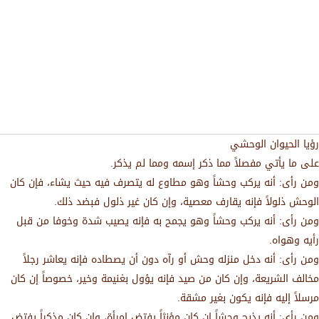
رؤيا الحيوان الوحشي
على ما يأتي مفصلاً مما ذكر إسمه ومما لم يذكر.
ومن رأى: أنه يركب وحشاً وهو مطاوع له يتصرف فيه حيث يشاء، فإن كان
الوحش ذلولاً فإنه يقارف معصية، وإن كان غير ذلول فبضد ذلك.
ومن رأى: أنه يركب وحشاً وهو يجمح به فإنه يصيب شدة وخوفا من قبل
رأيه وهواه.
ومن رأى: أنه دخل منزله وحش أو رآه دون أن يصطاده فإنه يعاشر رجلاً
مخالف الشريعة، وإن كان من صيد فإنه يؤول بغنيمة وخير، خصوصاً إن كان
مرسلاً إليه فإنه يكون بغير مشقة.
ومن رأى: أنه يذبح وحشاً إن كان مؤنثاً يفتض امرأة، وإن كان مذكراً يفتض