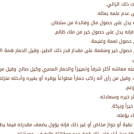
 ذلك الرائي.
ى عدم علمه بماله.
ه يدل على حصول مال وفائدة من سلطان.
إنه يدل على حصول خير من ملك ظالم.
ى حصول نعمة وغنيمة.
حصول خير ومنفعة على مقدار قدر ذلك الطير، وقيل الحمار همة الإن
.
منه معاشه أكثر شرفاً وتمييزاً والحمار المصري وكيل صالح. وقيل من
 وقيل من رأى أنه راكب حماراً مطواعاً بوقره أو بغيره وأدخله منزله
غم.
ثر خيره وسعادته.
يراً وبركة.
ء يؤمله.
عقبة أو جواز مخاض أو غير ذلك فإنه يؤول بضعف مقدرته فيما يطلب
ها حيث أراد فإن ذلك قوة حده ومؤاتاة طلبه في معيشته.