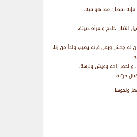
 فإنه نقصان مما هو فيه.
ل الأتان خادم وامرأة دنيئة.
ان له جحش وبغل فإنه يصيب ولداً من زنا.
ه:
، والحمر راحة وعيش ونزهة.
ال مرتبة.
معز ونحوها