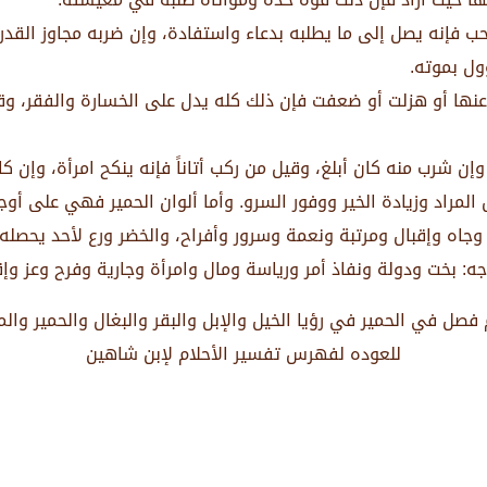
ب فإنه يصل إلى ما يطلبه بدعاء واستفادة، وإن ضربه مجاوز القدر
ول بموته.
زل عنها أو هزلت أو ضعفت فإن ذلك كله يدل على الخسارة والفقر، وقي
وإن شرب منه كان أبلغ، وقيل من ركب أتاناً فإنه ينكح امرأة، وإن ك
لمراد وزيادة الخير ووفور السرو. وأما ألوان الحمير فهي على أوج
جاه وإقبال ومرتبة ونعمة وسرور وأفراح، والخضر ورع لأحد يحصله
ه: بخت ودولة ونفاذ أمر ورياسة ومال وامرأة وجارية وفرح وعز وإقب
فصل في الحمير في رؤيا الخيل والإبل والبقر والبغال والحمير وال
للعوده لفهرس تفسير الأحلام لإبن شاهين