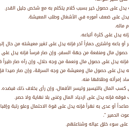
نه يدل على حصول خير بسبب كلام يتكلم به مع شخص جليل القدر.
ه يدل على ضعف أموره في الأشغال وطلب المعيشة.
 ماله.
ه يدل على كثرة أتباعه.
 أو باعه واشترى حماراً آخر فإنه يدل على تغير معيشته من حال إل
على حصول مال ومنفعة من جهة السفر، وإن صار فرساً فإنه يدل ع
 فإنه يدل على حصول مال ونعمة من وجه حلال، وإن رآه صار طيرا
فإنه يدل على حصول مال ومعيشة من وجه السرقة، وإن صار صيدا فإن
د إمرأته وطلاقها منه.
 كسب المال بالتيسير وتيسر الأفعال، وإن رأى بخلاف ذلك فبضده.
 فوقه فإنه يدل على ازدياد المال وغنى بلا نهاية ولا حصر.
عداً أو عدى به نهراً فإنه يدل على قوة الاحتمال وعلو رتبة وإقب
وت الحمير ".
ل على سوء خلق عياله وشناعتهم.