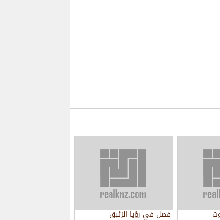
وت
فصل في رؤيا الزئبق