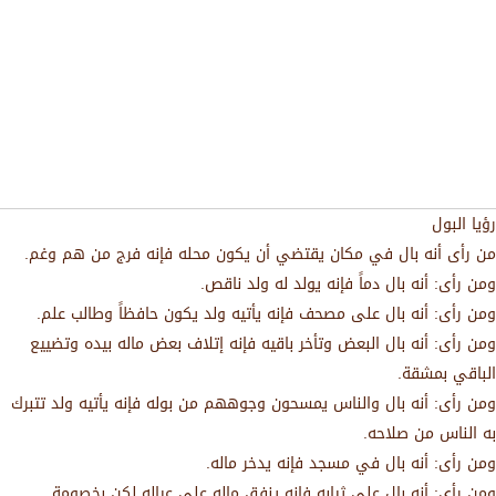
رؤيا البول
من رأى أنه بال في مكان يقتضي أن يكون محله فإنه فرج من هم وغم.
ومن رأى: أنه بال دماً فإنه يولد له ولد ناقص.
ومن رأى: أنه بال على مصحف فإنه يأتيه ولد يكون حافظاً وطالب علم.
ومن رأى: أنه بال البعض وتأخر باقيه فإنه إتلاف بعض ماله بيده وتضييع
الباقي بمشقة.
ومن رأى: أنه بال والناس يمسحون وجوههم من بوله فإنه يأتيه ولد تتبرك
به الناس من صلاحه.
ومن رأى: أنه بال في مسجد فإنه يدخر ماله.
ومن رأى: أنه بال على ثيابه فإنه ينفق ماله على عياله لكن بخصومة.