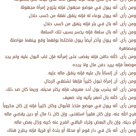
ومن رأى: أنه يبول في موضع مجهول فإنه يتزوج إمرأة مجهولة.
ومن رأى: أنه يبول بوعاء له فإنه ينفق نفقة من كسب حلال.
ومن رأى: أنه بال في بئر فإنه ينفق من كسب حلال.
ومن رأى: أنه بال سلعة فإنه يخسر بسبب تلك السلعة.
ومن رأى: أنه يبول وآخر أيضاً يبول فاختلط بولهما وقع بينهما مواصلة
ومصاهرة.
ومن رأى: كأنه حاقن فإنه يغضب على إمرأته فإن غلب البول عليه ولم يجد
موضعاً فإنه يريد دفن مال ولا يجده.
ومن رأى: أن إنساناً بال عليه فإنه ينفق ماله عليه.
ومن رأى: أن إمرأة تبول كثيراً فإنها تشتهي الرجال.
ومن رأى: أنه يشرب بول أحد معروف فإنه يكثر محبته، وربما كان ضد ذلك.
ومن رأى: كأنه بال أصفر يأتيه ولد ضعيف.
ومن رأى: أنه يبول في موضع متخذ للأبوال وكان كثيراً فإنه إن كان مكروباً
فرج الله عنه، وإن كان فقيراً استغنى، وإن كان ذا مال أو دين يقضي ماله
أو دينه، وإن بال البعض وترك الباقي انفرج عنه كربه وزال بعض ماله.
ومن رأى: أنه بال في دار قوم أو محلة أو بلدة أو قرية فإنه يطرح هناك