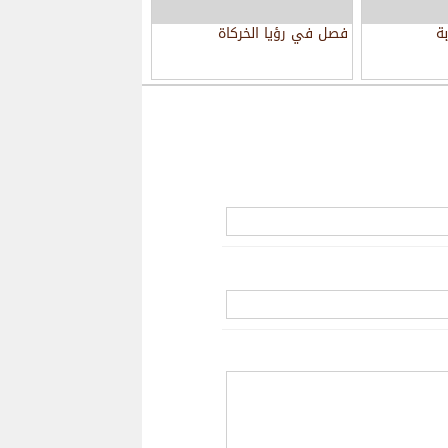
ة
فصل في رؤيا الخركاة