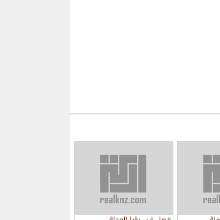
لة
فصل في رؤيا العجلة