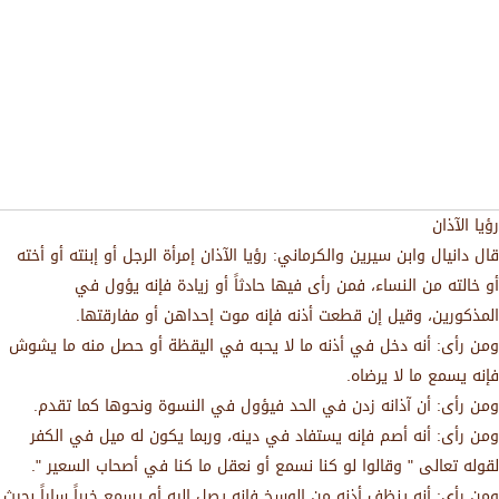
رؤيا الآذان
قال دانيال وابن سيرين والكرماني: رؤيا الآذان إمرأة الرجل أو إبنته أو أخته
أو خالته من النساء، فمن رأى فيها حادثاً أو زيادة فإنه يؤول في
المذكورين، وقيل إن قطعت أذنه فإنه موت إحداهن أو مفارقتها.
ومن رأى: أنه دخل في أذنه ما لا يحبه في اليقظة أو حصل منه ما يشوش
فإنه يسمع ما لا يرضاه.
ومن رأى: أن آذانه زدن في الحد فيؤول في النسوة ونحوها كما تقدم.
ومن رأى: أنه أصم فإنه يستفاد في دينه، وربما يكون له ميل في الكفر
لقوله تعالى " وقالوا لو كنا نسمع أو نعقل ما كنا في أصحاب السعير ".
ومن رأى: أنه ينظف أذنه من الوسخ فإنه يصل إليه أو يسمع خبراً ساراً بحيث