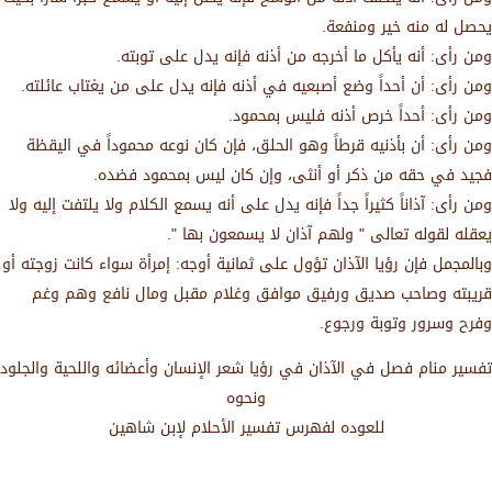
يحصل له منه خير ومنفعة.
ومن رأى: أنه يأكل ما أخرجه من أذنه فإنه يدل على توبته.
ومن رأى: أن أحداً وضع أصبعيه في أذنه فإنه يدل على من يغتاب عائلته.
ومن رأى: أحداً خرص أذنه فليس بمحمود.
ومن رأى: أن بأذنيه قرطاً وهو الحلق، فإن كان نوعه محموداً في اليقظة
فجيد في حقه من ذكر أو أنثى، وإن كان ليس بمحمود فضده.
ومن رأى: آذاناً كثيراً جداً فإنه يدل على أنه يسمع الكلام ولا يلتفت إليه ولا
يعقله لقوله تعالى " ولهم آذان لا يسمعون بها ".
وبالمجمل فإن رؤيا الآذان تؤول على ثمانية أوجه: إمرأة سواء كانت زوجته أو
قريبته وصاحب صديق ورفيق موافق وغلام مقبل ومال نافع وهم وغم
وفرح وسرور وتوبة ورجوع.
تفسير منام فصل في الآذان في رؤيا شعر الإنسان وأعضائه واللحية والجلود
ونحوه
للعوده لفهرس تفسير الأحلام لإبن شاهين