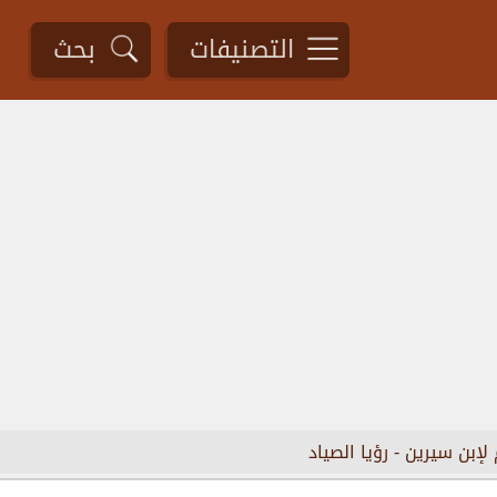
التصنيفات
بحث
 لإبن سيرين
-
رؤيا الصياد