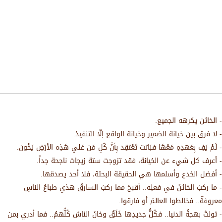
- الخائن يكرهه الجميع.
- لا فرق بين خيانة الضمير وخيانة الواقع إلّا التنفيذ.
- لَمْ يَفِ بِعَهدِهِ مَعْهَا فبَاتت تَعْتقِد بِأنَّ كٌلِ مَن عَلي هَذِه الأرْضِ يَخْون.
- أعرف كل شيء عن الخيانة، فقد تزوجت ستة زيجات ناجحة جداً.
- أفضل الخدع وأسلمها هي الحقيقة البحتة، فلا أحد يصدقها.
- ما ركبَ الخائنُ في فعلِه.. أقبحَ مما ركبَ السارقُ هذي طباعُ الناسِ
معروفةٌ.. فخالطوا العالمَ أو فارقوا.
- تولتْ بهجةُ الدنيا.. فكُلُّ جديدِها خَلَقُ وخانَ الناسُ كُلُّهمُ.. فما أدري بمن