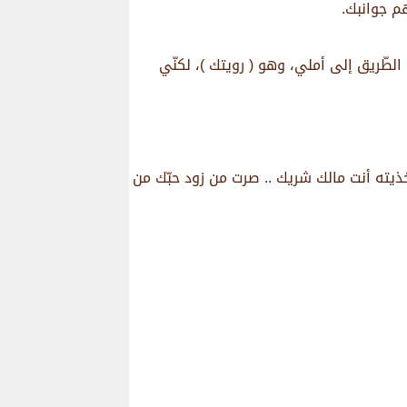
هم جوانبك.
لطّريق إلى أملي، وهو ( رويتك )، لكنّي
ي خذيته أنت مالك شريك .. صرت من زود حبّك من