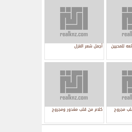
ئعه للمحبين
أجمل شعر الغزل
لب مجروح
كلام من قلب مغدور ومجروح