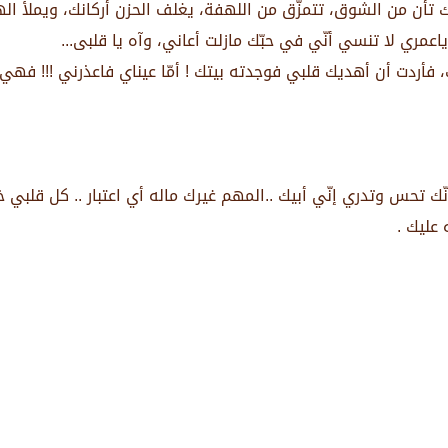
نّك تأن من الشوق، تتمزّق من اللهفة، يغلف الحزن أركانك، ويملأ ال
عمري لا تنسي أنّي في حبّك مازلت أعاني، وآه يا قلبى...
أردت أن أهديك قلبي فوجدته بيتك ! أمّا عيناي فاعذرني !!! فهي ا
ك إنّك تحس وتدري إنّي أبيك ..المهم غيرك ماله أي اعتبار .. كل قلب
 عليك .