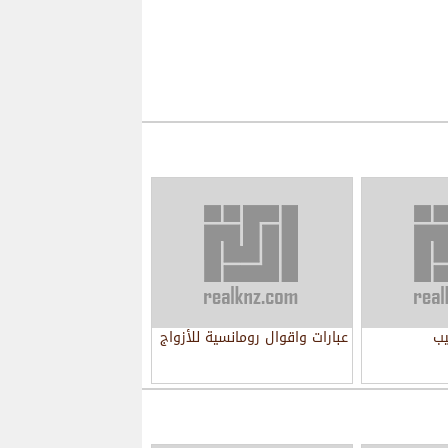
يب
عبارات واقوال رومانسية للأزواج