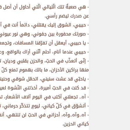
- هي صعبةٌ تلك الّليالي الّتي أحاول أن أصل
عن صدرك ليضم رأسي.
- حبيبي، الشوق إليك يقتلني، دائماً أنت في 
- صورتك محفورة بين جفوني، وهي نور عيوني، 
- يا حبيبي، أيعقل أن تفرّقنا المسافات، وتج
- حبيبي عندما أنام، أحلم أنّني أراك بالواقع، 
- إنّى أتعذّب في الحبّ، والحزن بقلبي وديان،
منها براكين الأحزان، ما بالك بهموم تمنع كلّ 
- ياحبّي قد عشت سنيني، اتحمّل شوقي وحنيني
- قد كنت في الحبّ أميرة، أخذتني النّشوة لع
- آه.. تجعلني أكتب في اليوم آلاف الأشعار، ت
- أتشوّق في كلّ كياني، ليومٍ تتذكّر حرماني،
- آه..وآه..وآه، أحزاني في الحبّ لن تنتهي، أ
كياني الحزين.