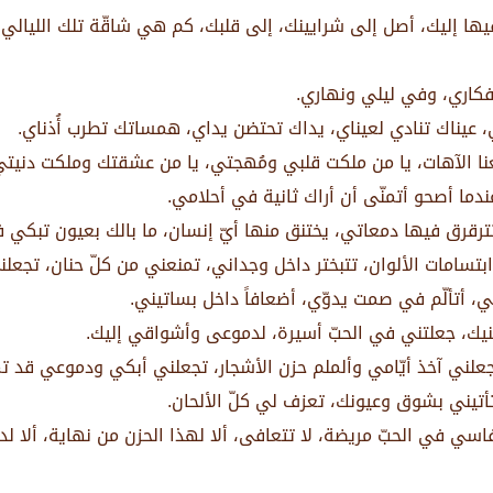
 فيها إليك، أصل إلى شرايينك، إلى قلبك، كم هي شاقّة تلك الليال
أفكاري، وفي ليلي ونهاري.
عيناك تنادي لعيناي، يداك تحتضن يداي، همساتك تطرب أُذناي.
معنا الآهات، يا من ملكت قلبي ومُهجتي، يا من عشقتك وملكت دنيتي
وعندما أصحو أتمنّى أن أراك ثانية في أحلامي.
 تترقرق فيها دمعاتي، يختنق منها أيّ إنسان، ما بالك بعيون تبكي ف
ابتسامات الألوان، تتبختر داخل وجداني، تمنعني من كلّ حنان، تجعلن
، أتألّم في صمت يدوّي، أضعافاً داخل بساتيني.
ينيك، جعلتني في الحبّ أسيرة، لدموعى وأشواقي إليك.
جعلني آخذ أيّامي وألملم حزن الأشجار، تجعلني أبكي ودموعي قد تملأ
 تأتيني بشوق وعيونك، تعزف لي كلّ الألحان.
نفاسي في الحبّ مريضة، لا تتعافى، ألا لهذا الحزن من نهاية، ألا 