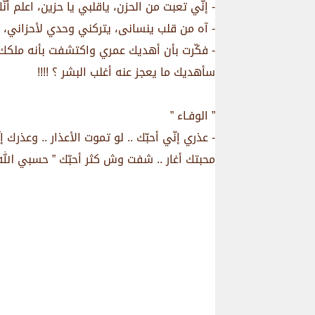
- إنّي تعبت من الحزن، ياقلبي يا حزين، اعلم أ
- آه من قلب ينسانى، يتركني وحدي لأحزاني، يا
- فكّرت بأن أهديك عمري واكتشفت بأنه ملكك، ف
سأهديك ما يعجز عنه أغلب البشر ؟ !!!!
” الوفـاء ”
- عذري إنّي أحبّك .. لو تموت الأعذار .. وعذر
محبتك أغار .. شفت وش كثر أحبّك ” حسبي الله