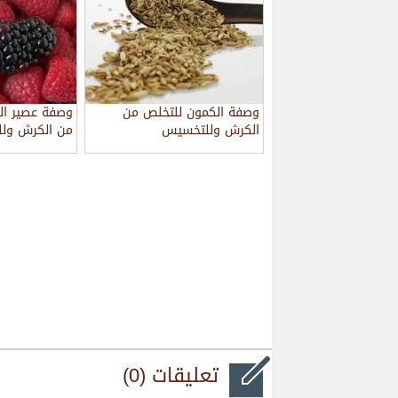
وصفة الكمون للتخلص من
وصفة عصير الت
الكرش وللتخسيس
من الكرش ول
تعليقات (0)