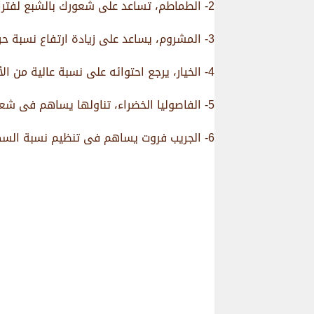
2- الطماطم، تساعد على شعورك بالشبع لفترات طويلة وتنظم حركة الجهاز الهضمى.
3- المشروم، يساعد على زيادة ارتفاع نسبة حرق الدهون فى الجسم، ويتسبب فى تنظيم نسبة الكولسترول و السكر و الدهون الثلاثية فى الدم.
4- الخيار، يرجع احتوائه على نسبة عالية من الألياف إلى مساعدته على القضاء على البطن.
5- الفاصوليا الخضراء، تناولها يساهم فى شعورك بالشبع لفترة طويلة.
6- الجريب فروت يساهم فى تنظيم نسبة السكر فى الدم ويقضى على الدهون المتراكمة فى الجسم.