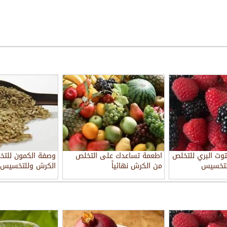
وت البري للتخلص
اطعمة تساعدك على التخلص
وصفة الكمون للت
لتخسيس
من الكرش نهائياً
الكرش وللتخسيس