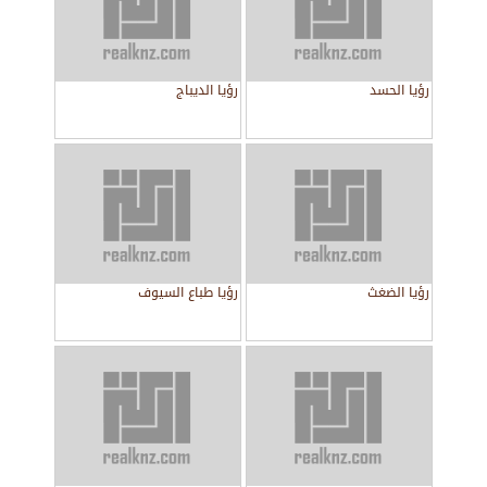
رؤيا الحسد
رؤيا الديباج
رؤيا الضغث
رؤيا طباع السيوف