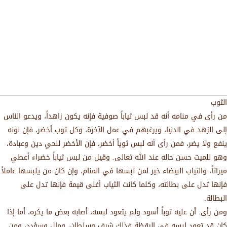
الثوب
من رأى في منامه أنه قد لبس ثياباً صوفية فإنه يكون زاهداً، ويدعو الناس
إلى الزهد في الدنيا، ويرغبهم في عمل الآخرة، وكل ثوب أخضر، فإن لونه
ينفع ولا يضر، فمن رأى أنه لبس ثوياً أخضر، فإن الأخضر للحي دين وعبادة،
وهو للميت حسن حاله عند الله تعالى. وقيل من لبس ثياباً خضراء أعطي
ميراثاً، والثياب البيضاء خير لمن لبسها في المنام، وإن كان من يلبسها عاملاً
فإنها تدل على بطالته، وكلما كانت الثياب أغلى قيمة فإنها تدل على
البطالة.
ومن رأى: أن عليه ثوباً أسود ولم يتعود لبسه، أصابه بعض ما يكره، أما إذا
كان قد تعود لبسه في اليقظة فذلك شرف وسلطان، ومال وسؤدد، ومن