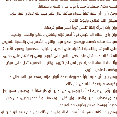
لبسه وكان مصقولاً مكوياً فإنه ينال هيبة وسلطاناً.
ومن رأى: أن عليه ثياباً حمراء فيأتيه مال كثير يجب لله تعالى فيه حق،
فليتق الله تعالى وليؤت الزكاة.
وإن رأت إمرأة إنها تلبس ثوباً أحمر فهو فرحها.
وإن رأى الملك أنه لابس ثوباً أحمر فإنه يشتغل باللهو واللعب، وتصيب
سياسة ملكه ضعف، ويطمع العدو فيه، والثوب الأحمر يدل بالنسبة للمريض
على الموت، وبالنسبة للفقراء على الضرر، والثياب المعصفرة وجميع الأصباغ
المشاكلة لذلك تدل عند بعض الناس على قروح، وفي بعضهم على حمى،
وألبسة النساء الحمراء خير لمن لم تتزوج، والثياب الصفراء تدل على مرض
وضعف لصاحب الثوب.
ومن رأى: أن عليه ثياباً مصبوغة بعدة ألوان فإنه يسمع من السلطان ما
يكرهه، فليتعوذ بالله من شر ذلك.
وإن رأى أن عليه ثوباً ذا وجهين، من لونين أو طيلساناً ذا وجهين، فهو رجل
يداري أصحاب الدين والدنيا، وإن كان الثوب مغسولاً ففقر ودين، وإن كان
جديداً ووسخاً فدين وذنوب قد اقترفها.
ومن رأى: كأنه لابس ثياباً منقشة الألوان، فإن ذلك لمن كان يبيع الرياحين أو