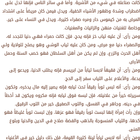
كانت صناعته في شيء من الأشربة. وأما في سائر الناس فإنها تدل على
اضطراب وشدة وظهور الأشياء الخفية، ويدل فيمن كان مريضاً على اشتداد
المرض به من كيموس حار ومره صفراء كثيرة، ويدل في النساء على خير،
وخاصة للغنيات منهن والزانيات والمغنيات.
ومن رأى: أن عليه ثياب خز فإنه يحج، فإن كانت حمراء فهي دنيا تتجدد له،
والصفراء دنيا مع مرض، ومن كان عليه ثياب الوشي وهو يصلح للولاية ولي
أهل الحرث والزرع، وإن لم يكن من أهل السلطان فهو خصب السنة وحمل
الأرض.
ومن رأى: أن فقيهاً لابسا ثياباً من ابريسم فإنه يطلب الدنيا، ويدعو إلى
بدعة، والأعلام على الثياب سفر إلى الحج.
ومن رأى: أنه لبس ثوباً رقيقاً تحت ثيابه فإنه يصير إليه مال يدخره، وتكون
سريرته خيراً من علانيته، فإن لبسه فوق ثيابه فإنه مكروه ويكون قد أخطأ
في دينه، وجاهر في الفسق، والثوب الصفيق خير من الثوب الرقيق.
وإن رأت إمرأة إنها لبست ثوباً رقيقاً فهو عزها، وإن لبست ثوباً غليظاً فهو
كدها، والثياب المنسوجة بالذهب والفضة صلاح في الدين والدنيا وبلوغ
المنى.
ومن رأى: أنه لابس ثياباً لينة كثيرة القيمة، فإن ذلك دليل خير في الأغنياء