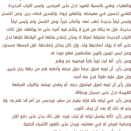
والفقراء، وهي بالنسبة للعبيد تدل على المرضى، ولبس الثياب الجديدة
للغني تحسين في معيشته، وللفقير ثروة، وللمدين قضاء دين، ومن اغتسل
ولبس ثياباً جديدة ذهب غمه، وأصاب خيراً، ومن اغتسل ولم يلبس ثياباً
جديدة، فإن ما يناله من فرج لا يلتئم فيه أمره على ما يوافقه، فإن كانت
الثياب الجديدة متمزقة تمزقا لا يمكن إصلاح مثلها في اليقظة فإنها تدل
على أنه لا يولد لصاحبها ولد، وإن كان يمكن إصلاحها، فإن لابسها مسحور،
ومن لبس ثوبين باليين متقطعين فهو موت له.
ومن رأى: أنه لبث ثوباً بالياً فيصيبه غم وهم.
ومن رأى: أن ثوبه تمزق عرضاً مزق عرضه وأصابه هم من جهة رجل شرير،
وإن مزق عليه طولاً فرج عنه أمره.
وإن رأى أن ثوبه تمزق فيتمزق دينه، أو ينقص عيشه، والثياب المرقعة
القبيحة تدل على خسران وبطالة.
ومن رأى: في ثيابه بللا فإنه يقيم عن سفر، ويحبس عن أمر قد هم به، ولا
يتم له ذلك إلا بعد أن يجف الثوب.
ومن رأى: كأنه يغسل ثيابه أو ثياب غيره، فإن ذلك يدل على دفع ثقل
ومضرة تعرض له في معاشه، ويدل على ظهور الأشياء الخفية.