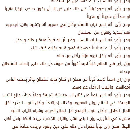
ومن رأى: أنه سلب ثيابه كلها عزل عن سلطانه.
ومن رأى: أنه يضيع ثياباً، فإن ذلك دليل خير إلا أن يكون صاحب الرؤيا فقيراً
أو عبداً أو سجيناً أو مديناً.
ومن رأى: أنه لبس ثياب النساء وكان في ضميره أنه يتشبه بهن، فيصيبه
هم شديد وهول من السلطان.
ومن رأى: أنه لبس ثياب النساء، وظن أن له فرجاً فيتغير حاله ويخذل.
ومن رأى: أن عليه ثياباً مجهولة فهو قلبه يقلبه كيف شاء.
ومن رأى: أنه يأكل ثوبه فإنه يأكل من ماله.
وإن رأى في المنام كلباً لابساً ثوباً من صوف دل ذلك على إنصاف السلطان
وعدله.
وإن رأى أسداً لابساً ثوباً من قطن أو كتان فإنه سلطان جائر يسلب الناس
أموالهم، والثياب الزرقاًء غم وهم.
ومن رأى: أنه لبس ثوباً من كتان نال معيشة شريفة ومالاً حلالاً، ونزع الثياب
الوسخة في المنام زوال الهموم، وكذلك إحراقها، وأكل الثوب الجديد أكل
المال الحلال، وأكل الثوب الوسخ أكل المال الحرام، وشراء الثياب البالية
مكروه في التأويل، وإن البلى فقر، والثياب الخضراء جيدة لأنها لباس أهل
الجنة، فمن رأى ثياباً خضراء دل ذلك على دين وقوة وزيادة عبادة في