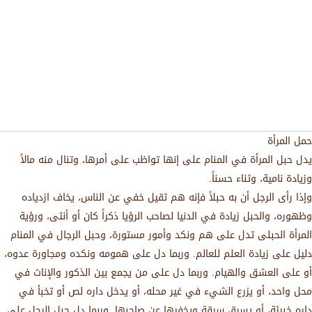
حمل المرأة
يدل حبل المرأة في المنام على إنها تواظب على أمرها، وتنال منه مالاً
وزيادة نامية، وثناء حسناً.
وإذا رأى الرجل أن به حبلاً فإنه هم ثقيل خفي عن الناس، يخاف ازدياده
وظهوره، والحبل زيادة في الدنيا لصاحب الرؤيا ذكراً كان أو أنثى، ورؤية
المرأة الحبلى تدل على هم ونكد وأمور مستورة، وحبل الرجال في المنام
دليل على زيادة العلم للعالم. وربما دل على همومه ونكده ومجاورة عدوه،
أو على العشق والهيام. وربما دل على من يجمع بين الذكور والإناث في
محل واحد، أو يزرع الشيء في غير محله، أو يدخل داره لص أو تخبأ في
داره خبيئة، أو يسرق سرقة ويخفيها عن صاحبها. وربما دل حبل الرجل على