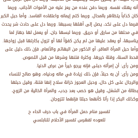
أنه يهلك نفسه. وربما دفن عنده من يعز عليه من الأموات الأجانب. وربما
كان كذاباً يتظاهر بالمحال. وربما كتم إيمانه واعتقاده الفاسد. وأما حبل الكبر
فربما دل على نكد، يصل إلى أهلها بسببها. وربما دل على حادث شر يحدث
في محلها من سارق أو حريق. وربما لبسها جان، أو يعمل لها جهاز لما
يناسبها، أو يعقد عليها من لم يكن كفؤاً لها أو تزول بكارتها قبل زواجها.
وأما حبل المرأة العاقر، أو الذكور من البهائم والأنعام، فإن ذلك دليل على
قحط السنة، وقلة خيرها، وكثرة فتنها وشرها من قبل اللصوص.
ومن رأى: أن إمرأته حبلى فإنه يرجو خيراً من عرض الدنيا.
ومن رأى: أن به حبلاً، فإن ذلك زيادة في ماله ودنياه، وهو صالح للنساء
والرجال على كل حال، وحبل العجوز خزانة سلاح إنها فتنة، وقيل حبلها
بطالة من الشغل، وقيل هو خصب بعد جدب، والمرأة الخالية من الزوج،
وكذلك البكر إذا رأتا كأنهما حبلتا فإنهما تتزوجان.
تفسير منام حمل المرأة في باب حرف الحاء ح
للعوده لفهرس تفسير الأحلام للنابلسي