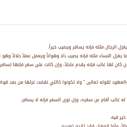
يغزل الرجال مثله فإنه يسافر ويصيب خيراً.
ما يغزل النساء مثله فإنه يصيب ذلا وهواناً ويعمل عملاً حلالاً وهو غ
 كان لها غائب فإنه يقدم عاجلاً، وإن كانت على سفر فإنها تسافر 
العهود لقوله تعالى " ولا تكونوا كالتي نقضت غزلها من بعد قوة أنك
 له غائب أقام عن سفره، وإن نوى السفر فإنه لا يسافر.
خير فيه.
لاً، وأما المغزل فقد تقدم تعبيره.