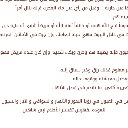
عين جارية ". وقيل من رأى عين ماء انفجرت فإنه ينال أمراً.
يبه هم.
اً فرج الله همه أو خائفاً أمنه الله أو مريضاً شفى أو عليه دين ق
ت في خلال البيوت فهي حياة للعامة، وإن جرت في الأماكن المرتف
العيون فإنه يصيبه هم وحزن وبكاء شديد، وإن كان عنده مريض فهو 
در معلوم فذلك رزق وخير يساق إليه.
 تعطيل معيشته ووقوف حاله.
بيره كتعبير ما تقدم في فصل الأنهار.
 في العيون في رؤيا البحور والأنهار والسواقي والآبار والسيول و
للعوده لفهرس تفسير الأحلام لإبن شاهين