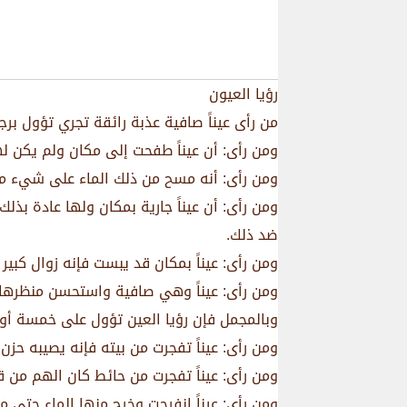
رؤيا العيون
من رأى عيناً صافية عذبة رائقة تجري تؤول برج
ومن رأى: أن عيناً طفحت إلى مكان ولم يكن له
ومن رأى: أنه مسح من ذلك الماء على شيء من
ومن رأى: أن عيناً جارية بمكان ولها عادة بذ
ضد ذلك.
ومن رأى: عيناً بمكان قد يبست فإنه زوال كبير 
ومن رأى: عيناً وهي صافية واستحسن منظرها
وبالمجمل فإن رؤيا العين تؤول على خمسة أو
ومن رأى: عيناً تفجرت من بيته فإنه يصيبه حزن
ومن رأى: عيناً تفجرت من حائط كان الهم من قب
ومن رأى: عيناً انفرجت وخرج منها الماء حتى م