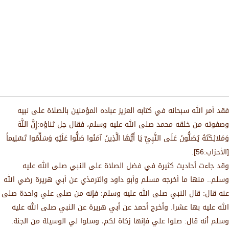
فقد أمر الله سبحانه في كتابه العزيز عباده المؤمنين بالصلاة على نبيه
وصفوته من خلقه محمد صلى الله عليه وسلم، فقال جل ثناؤه:إِنَّ اللَّهَ
وَمَلائِكَتَهُ يُصَلُّونَ عَلَى النَّبِيِّ يَا أَيُّهَا الَّذِينَ آمَنُوا صَلُّوا عَلَيْهِ وَسَلِّمُوا تَسْلِيماً
[الأحزاب:56].
وقد جاءت أحاديث كثيرة في فضل الصلاة على النبي صلى الله عليه
وسلم.. منها ما أخرجه مسلم وأبو داود والترمذي عن أبي هريرة رضي الله
عنه قال: قال النبي صلى الله عليه وسلم: فإنه من صلى علي واحدة صلى
الله عليه بها عشرا. وأخرج أحمد عن أبي هريرة عن النبي صلى الله عليه
وسلم أنه قال: صلوا علي فإنها زكاة لكم، وسلوا لي الوسيلة من الجنة.