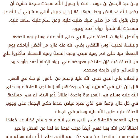
وعن عبد الرحمن بن عوف : قلت يا رسول الله، سجدت سجدة خشيت أن
يكون الله قد قبض روحك فيها. فقال: إن جبريل أتاني فبشرني أن الله عز
وجل يقول لك: من صلى عليك صليت عليه، ومن سلم عليك سلمت عليه.
فسجدت لله شكراً. رواه أحمد وغيره.
وأفضل الأوقات للصلاة على النبي صلى الله عليه وسلم يوم الجمعة
وليلتها، لحديث أوس الثقفي رضي الله عنه قال: من أفضل أيامكم يوم
الجمعة، فيه خلق آدم وفيه قبض، وفيه النفخة وفيه الصعقة. فأكثروا علي
من الصلاة فيه فإن صلاتكم معروضة علي. رواه الإمام أحمد وأبو داود
والنسائي وابن خزيمة وصححه.
والصلاة على النبي صلى الله عليه وسلم من الأمور الواجبة في العمر..
قال ابن كثير في تفسيره: وحكى بعضهم أنه إنما تجب الصلاة عليه صلى
الله عليه وسلم في العمر مرة واحدة امتثالاً لأمر الآية، ثم هي مستحبة
في كل حال. وهذا هو الذي نصره عياض بعدما حكى الإجماع على وجوب
الصلاة عليه صلى الله عليه وسلم في الجملة.
وعلى العموم فالصلاة على النبي صلى الله عليه وسلم فضلا عن كونها
امتثالاً لأمر الله بها فهي أيضاً مرغب فيها لما لها من الفضل والخير،
والمحروم بل والبخيل من سمع ذكر اسم النبي صلى الله عليه وسلم ولم