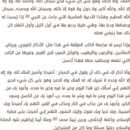
الملك، وله الحمد وهو على كل شيء قدير سبحان الله، والحمد لله، ولا إله
إلا الله، والله أكبر، ولا حول ولا قوة إلا بالله، وسبحان الله وبحمده، سبحان
الله العظيم وهكذا الأدعية المناسبة التي جاءت عن النبي ﷺ إذا تيسرت له
وحفظها ودعا بها، وهي طيبة يدعو بها في أول الليل وأول النهار كل
ذلك مما ينبغي فعله.
وإذا تيسر له مراجعة الكتب المؤلفة في هذا مثل: الأذكار للنووي، ورياض
الصالحين، والترغيب والترهيب، والوابل الصيب لابن القيم، وغيرها من الكتب
التي تنفعه ويستفيد منها فهذا أحسن.
وأنا أذكر لك في ذلك أن يقول في الصباح : أصبحنا وأصبح الملك لله، ولا إله
إلا الله وحده لا شريك له، له الملك وله الحمد وهو على كل شيء قدير،
اللهم إني أسألك خير هذا اليوم وخير ما فيه وخير ما بعده، وأعوذ بك من
شر هذا اليوم وشر ما فيه وشر ما بعده، رب أعوذ بك من الكسل وسوء
الكبر، وأعوذ بك من عذاب في النار وعذاب في القبر، اللهم بك أصبحنا وبك
أمسينا، وبك نحيا وبك نموت وإليك النشور، اللهم إني أصبحت على فطرة
الإسلام، وكلمة الإخلاص، ودين نبينا محمد ﷺ وملة أبينا إبراهيم عليه الصلاة
والسلام حنفيًا مسلمًا وما كان من المشركين.