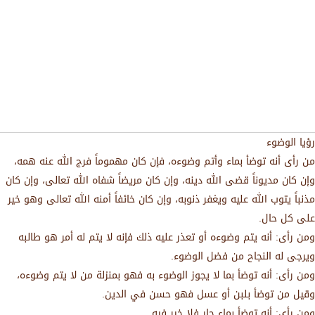
رؤيا الوضوء
من رأى أنه توضأ بماء وأتم وضوءه، فإن كان مهموماً فرج الله عنه همه،
وإن كان مديوناً قضى الله دينه، وإن كان مريضاً شفاه الله تعالى، وإن كان
مذنباً يتوب الله عليه ويغفر ذنوبه، وإن كان خائفاً أمنه الله تعالى وهو خير
على كل حال.
ومن رأى: أنه يتم وضوءه أو تعذر عليه ذلك فإنه لا يتم له أمر هو طالبه
ويرجى له النجاح من فضل الوضوء.
ومن رأى: أنه توضأ بما لا يجوز الوضوء به فهو بمنزلة من لا يتم وضوءه،
وقيل من توضأ بلبن أو عسل فهو حسن في الدين.
ومن رأى: أنه توضأ بماء حار فلا خير فيه.