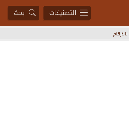
التصنيفات
بحث
الارقام