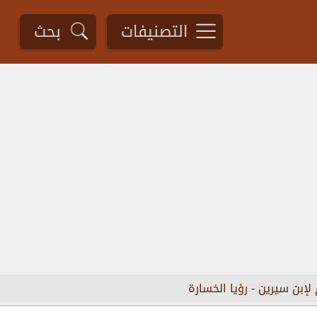
التصنيفات
بحث
 لإبن سيرين
-
رؤيا الخسارة