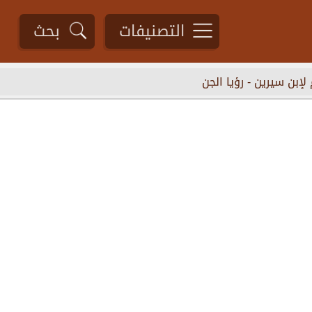
التصنيفات
بحث
 لإبن سيرين
-
رؤيا الجن