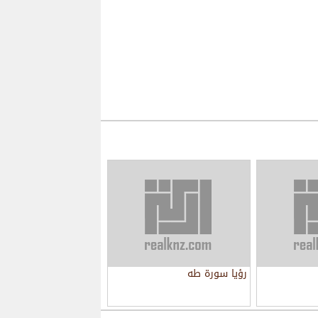
رؤيا سورة طه