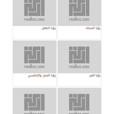
رؤيا السباك
رؤيا الطفل
رؤيا الفن
رؤيا المص والنابلسي