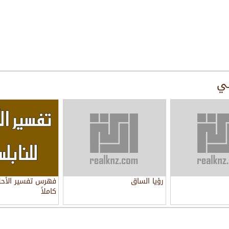
سي
رؤيا الساق
فهرس تفسير الأحل
كاملاً