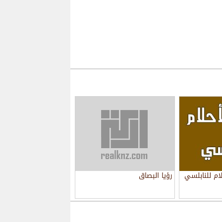
ام للنابلسي
رؤيا البصاق