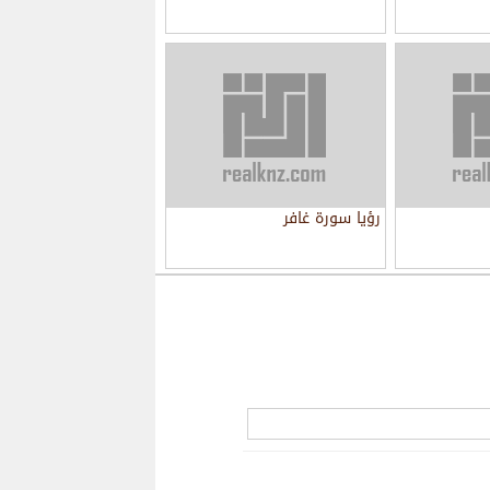
رؤيا سورة غافر