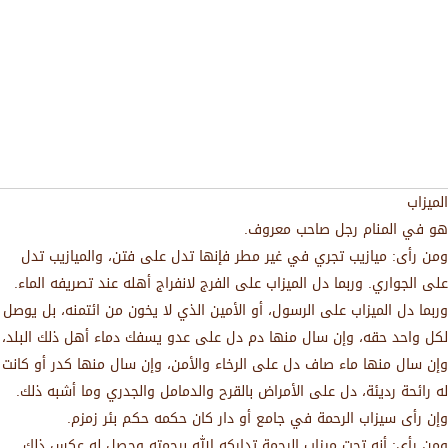
الميزاب
هو في المنام رجل صاحب معروف.
ومن رأى: ميازيب تجري في غير مطر فإنها تدل على فتن، والميازيب تدل
على الجواري. وربما دل الميزاب على الفرج لانفراج أهله عند تصريفه الماء.
وربما دل الميزاب على الرسول، أو الأمين الذي لا يخون من ائتمنه، بل يوصل
لكل واحد حقه، وإن سال منها دم دل على عدو يسفك دماء أهل ذلك البلد،
وإن سال منها ماء صاف دل على الرخاء والأمن، وإن سال منها كدر أو كانت
له رائحة رديئة، دل على الأمراض بالقرح والدمامل والجدري وما أشبه ذلك.
وإن رأى سيزاب الرحمة في جامع أو دار كان حكمه حكم بئر زمزم.
ومن رأى: أنه تحت ميزاب الرحمة تداركه الله برحمته وحصل له عكس ذلك.