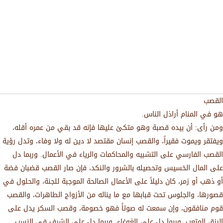
القصب
هو في المنام أراذل الناس.
ومن رأى: أن بيده قصبة وهو متكئ عليها فإنه قد بقي من عمره أقله،
ويفتقر ويموت فقيراً، والقصب إنسان مقتصد لا دين له ولا وفاء، وتدل رؤية
القصب الفارسي على التشبيه والمحاكمات والرياء في الأعمال. وربما دل
على المال الخسيس وتحصيله بالشرور والنكد، فإن صار القصب قضبان فضة
أو ذهب أو زمر، كان دليلاً على الأعمال الصالحة الموجبة للجنة، والحلول في
قصورها، والجلوس تحت قبابها مع ما يناله من الأزواج الطاهرات، والقصب
قوم منافقون، وإن سمعت له صوتاً فهو خصومة، وقصب السكر يدل على
الرزق المتعب. وربما دل على الغوغاء. وربما دل على الشرف في النسب