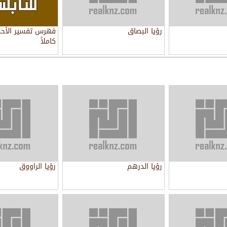
رؤيا البصاق
فهرس تفسير الأحل
كاملاً
رؤيا الدرهم
رؤيا الراووق