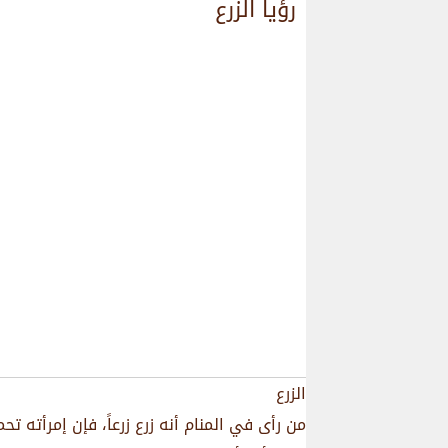
رؤيا الزرع
الزرع
من رأى في المنام أنه زرع زرعاً، فإن إمرأته ت