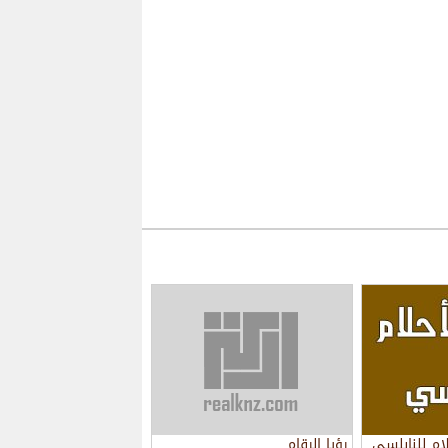
ام للنابلسي
رؤيا الرقام