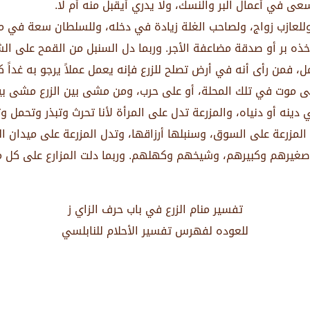
ى في أعمال البر والنسك، ولا يدري أيقبل منه أم لا.
للعازب زواج، ولصاحب الغلة زيادة في دخله، وللسلطان سعة في ممل
يأخذه بر أو صدقة مضاعفة الأجر. وربما دل السنبل من القمح على ا
، فمن رأى أنه في أرض تصلح للزرع فإنه يعمل عملاً يرجو به غداً كل
على موت في تلك المحلة، أو على حرب، ومن مشى بين الزرع مشى 
ي دينه أو دنياه، والمزرعة تدل على المرأة لأنا تحرث وتبذر وتحمل 
 المزرعة على السوق، وسنبلها أرزاقها، وتدل المزرعة على ميدان ا
، صغيرهم وكبيرهم، وشيخهم وكهلهم. وربما دلت المزارع على كل مك
تفسير منام الزرع في باب حرف الزاي ز
للعوده لفهرس تفسير الأحلام للنابلسي