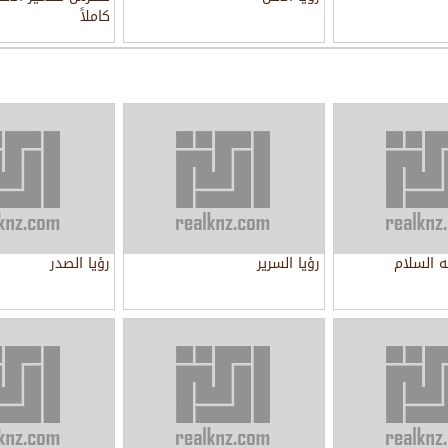
كاملاً
يه السلام
رؤيا السرير
رؤيا الصدر