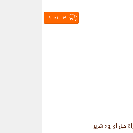
أكتب تعليق
أة حبل أو زوج شرير.