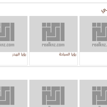
سي
رؤيا السباحة
رؤيا البيدر