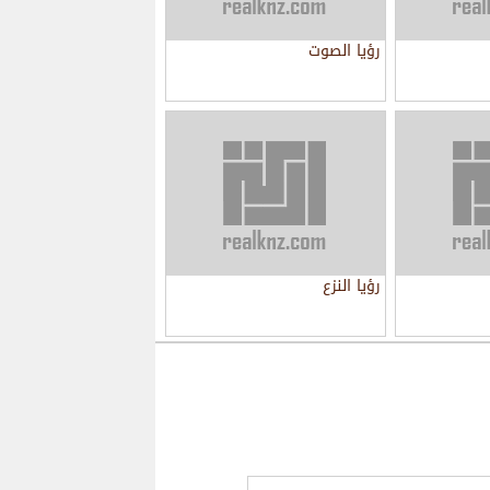
رؤيا الصوت
رؤيا النزع