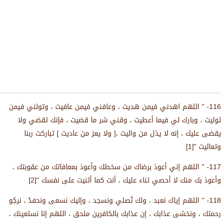
116- " اللهم اهدني فيمن هديت ، وعافني فيمن عافيت ، وتولني فيمن
توليت ، وبارك لي فيما أعطيت ، وقني شر ما قضيت ، فإنك تقضي ولا
يقضى عليك ، إنه لا يذل من واليت ،[ ولا يعز من عاديت ] تباركت ربنا
وتعاليت "[1]
117- " اللهم إني أعوذ برضاك من سخطك وأعوذ بمعافاتك من عقوبتك ،
وأعوذ بك منك لا أحصي ثناء عليك ، أنت كما أثنيت على نفسك "[2]
118- " اللهم إياك نعبد ، ولك نُصلي ونسجد ، وإليك نسعى ونحفدُ ، نرجُو
رحمتك ، ونخشى عذابك ، إن عذابك بالكافرين ملحق ، اللهم إنا نستعينك ،