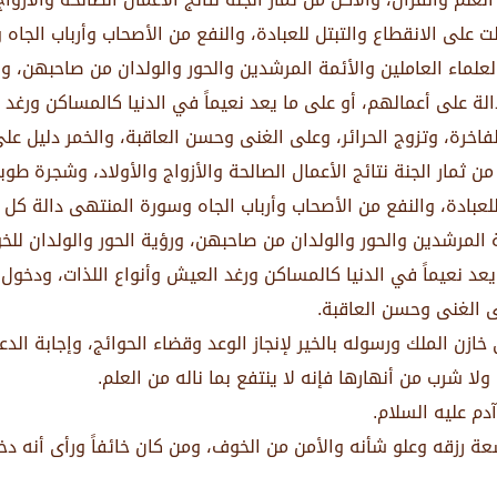
ت على الانقطاع والتبتل للعبادة، والنفع من الأصحاب وأرباب الجا
العلماء العاملين والأئمة المرشدين والحور والولدان من صاحبهن، 
دالة على أعمالهم، أو على ما يعد نعيماً في الدنيا كالمساكن ورغد
لفاخرة، وتزوج الحرائر، وعلى الغنى وحسن العاقبة، والخمر دليل 
من ثمار الجنة نتائج الأعمال الصالحة والأزواج والأولاد، وشجرة ط
للعبادة، والنفع من الأصحاب وأرباب الجاه وسورة المنتهى دالة كل 
مة المرشدين والحور والولدان من صاحبهن، ورؤية الحور والولدان 
يعد نعيماً في الدنيا كالمساكن ورغد العيش وأنواع اللذات، ودخول
لى الغنى وحسن العاقبة.
خازن الملك ورسوله بالخير لإنجاز الوعد وقضاء الحوائج، وإجابة الدعا
ولا شرب من أنهارها فإنه لا ينتفع بما ناله من العلم.
دم عليه السلام.
 رزقه وعلو شأنه والأمن من الخوف، ومن كان خائفاً ورأى أنه دخل