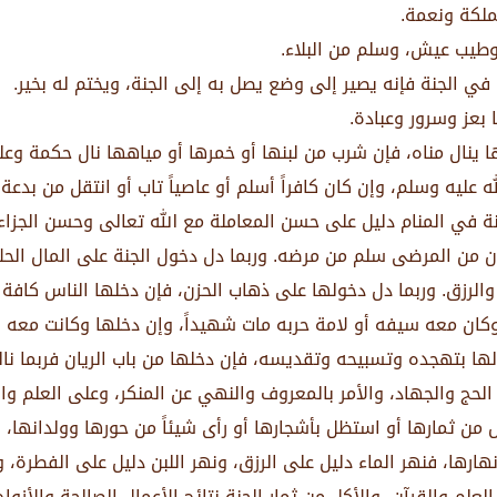
ملكة ونعمة.
 وطيب عيش، وسلم من البلاء.
في الجنة فإنه يصير إلى وضع يصل به إلى الجنة، ويختم له بخير.
 بعز وسرور وعبادة.
ينال مناه، فإن شرب من لبنها أو خمرها أو مياهها نال حكمة وعلما
الله عليه وسلم، وإن كان كافراً أسلم أو عاصياً تاب أو انتقل من ب
في المنام دليل على حسن المعاملة مع الله تعالى وحسن الجزاء. و
 من المرضى سلم من مرضه. وربما دل دخول الجنة على المال الحلال
 والرزق. وربما دل دخولها على ذهاب الحزن، فإن دخلها الناس كافة
ن وكان معه سيفه أو لامة حربه مات شهيداً، وإن دخلها وكانت معه 
الها بتهجده وتسبيحه وتقديسه، فإن دخلها من باب الريان فربما نا
حج والجهاد، والأمر بالمعروف والنهي عن المنكر، وعلى العلم وال
من ثمارها أو استظل بأشجارها أو رأى شيئاً من حورها وولدانها، نال 
أنهارها، فنهر الماء دليل على الرزق، ونهر اللبن دليل على الفطرة،
لم والقرآن، والأكل من ثمار الجنة نتائج الأعمال الصالحة والأزو