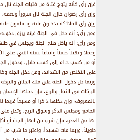
فإن رأى كأنه يتوج فتاة من فتيات الجنة نال م
وإن رأى رضوان خازن الجنة نال سروراً ونعمة،
وإن رأى الملائكة يدخلون عليه ويسلمون عليه 
ومن رأى: أنه دخل في الجنة فإنه يرزق دخولها
ومن رأى: أنه يأكل طلح الجنة ويجلس في ظلها 
وعملا ويقيناً حسناً واتباعاً لسنة النبي صلى 
أو من كسب حرام إلى كسب حلال، ودخول الجنة 
على التخلص من الشدائد، ومن دخل الجنة وكان
وربما دل دخول الجنة على ملك الجنان والبركة
البركات في الثمار والزرع، فإن دخلها الإنسا
بالمعروف، وإن دخلها ذاكرا أو مسبحاً فربما ن
الجامع ومجلس الذكر وسوق الربح، وتدل على ال
بها من العدو، فإن شرب من انهار الجنة أو أكل 
طويلاً، وربما مات شهيداً، واعتبر ما شرب من 
تعالى وبغض محارمه، ونهر العسل دليل على الع