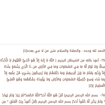
الحمد لله وحده ، والصلاة والسلام على من لا نبي بعده[1]
75- أعوذ بالله من الشيطان الرجيم { اللّهُ لاَ إِلَـهَ إِلاَّ هُوَ الْحَيُّ الْقَيُّومُ لاَ تَأْخُذُهُ
سِنَةٌ وَلاَ نَوْمٌ لَّهُ مَا فِي السَّمَاوَاتِ وَمَا فِي الأَرْضِ مَن ذَا الَّذِي يَشْفَعُ عِنْدَهُ
إِلاَّ بِإِذْنِهِ يَعْلَمُ مَا بَيْنَ أَيْدِيهِمْ وَمَا خَلْفَهُمْ وَلاَ يُحِيطُونَ بِشَيْءٍ مِّنْ عِلْمِهِ إِلاَّ
بِمَا شَاء وَسِعَ كُرْسِيُّهُ السَّمَاوَاتِ وَالأَرْضَ وَلاَ يَؤُودُهُ حِفْظُهُمَا وَهُوَ الْعَلِيُّ
الْعَظِيمُ }[2]
76- بسم الله الرحمن الرحيم{ قُلْ هُوَ اللَّهُ أَحَدٌ*اللَّهُ الصَّمَدُ*لَمْ يَلِدْ وَلَمْ يُولَدْ
* وَلَمْ يَكُن لَّهُ كُفُواً أَحَدٌ} بسم الله الرحمن الرحيم {قُلْ أَعُوذُ بِرَبِّ الْفَلَقِ * مِن