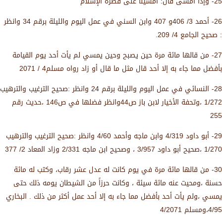
25- وإذا أمسى قال: أمسينا على فطرة الإسلام
26- أحمد 3/ 406و 407 وابن السني في عمل اليوم والليلة برقم 34 وانظر
: صحيح الجامع 4/ 209.
27- من قالها مائة مرة حين يصبح وحين يمسي لم يأت أحد يوم القيامة
بأفضل مما جاء به إلا أحد قال مثل ما قال أو زاد رواه مسلم4 / 2071
28- النسائي في عمل اليوم والليلة برقم 24 وانظر :صحيح الترغيب والترهيب
1/272 ،وتحفة الأخيار لابن باز ص44وانظر فضلها في ص146 ،حديث رقم
255
29- أبو داود 4/319 وابن ماجه وأحمد 4/60 وانظر :صحيح الترغيب والترهيب
1/270 ،صحيح أبو داود 3/957 ، وصحيح ابن ماجه 2/331 وزاد المعاد 2/ 377
30- من قالها مائة مرة في يوم كانت له عدل عشر رقاب، وكتب له مائة
حسنة ،ومحيت عنه مائة سيئة ، وكانت حرزاً من الشيطان يومه ذلك حتى
يمسي ،ولم يأت أحد بأفضل مما جاء به إلا أحد عمل أكثر من ذلك . البخاري
4/95،ومسلم 4/2071