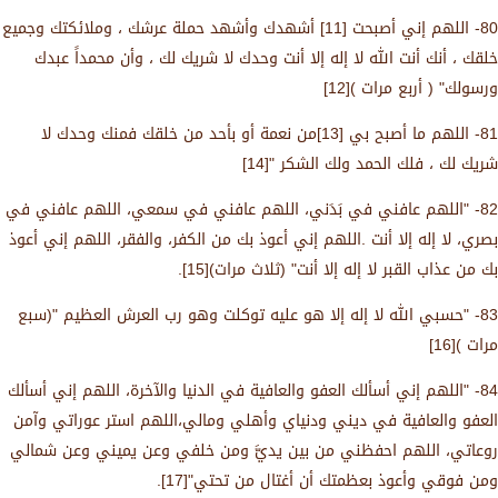
80- اللهم إني أصبحت [11] أشهدك وأشهد حملة عرشك ، وملائكتك وجميع
خلقك ، أنك أنت الله لا إله إلا أنت وحدك لا شريك لك ، وأن محمداً عبدك
ورسولك" ( أربع مرات )[12]
81- اللهم ما أصبح بي [13]من نعمة أو بأحد من خلقك فمنك وحدك لا
شريك لك ، فلك الحمد ولك الشكر "[14]
82- "اللهم عافني في بَدَني، اللهم عافني في سمعي، اللهم عافني في
بصري، لا إله إلا أنت .اللهم إني أعوذ بك من الكفر، والفقر، اللهم إني أعوذ
بك من عذاب القبر لا إله إلا أنت" (ثلاث مرات)[15].
83- "حسبي الله لا إله إلا هو عليه توكلت وهو رب العرش العظيم "(سبع
مرات )[16]
84- "اللهم إني أسألك العفو والعافية في الدنيا والآخرة، اللهم إني أسألك
العفو والعافية في ديني ودنياي وأهلي ومالي،اللهم استر عوراتي وآمن
روعاتي، اللهم احفظني من بين يديَّ ومن خلفي وعن يميني وعن شمالي
ومن فوقي وأعوذ بعظمتك أن أغتال من تحتي"[17].