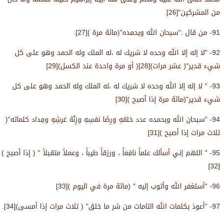
من المشركين"[26].
91- من قال :"سبحان الله وبحمده"(مائة مرة )[27].
92- "لا إله إلا الله وحده لا شريك له ،له الملك وله الحمد وهو على كل
شيء قدير"( عشر مرات)[28]( أو مرة واحدة عند الكسل)[29]
93- " لا إله إلا الله وحده لا شريك له ،له الملك وله الحمد وهو على كل
شيء قدير"(مائة مرة إذا أصبح )[30]
94- "سبحان الله وبحمده عدد خلقهِ ورِضَا نفسِهِ وزِنُة عَرشِهِ ومِداد كلماته"(
ثلاث مرات إذا أصبح )[31]
95- " اللهم إني أسألك علماً نافعاً ، ورزقاً طيباً ، وعملاً متقبلاً " ( إذا أصبح )
[32]
96- "أستغفر الله وأتوب إليه " (مائة مرة في اليوم )[33]
97- "أعوذ بكلمات الله التامات من شر ما خلق" ( ثلاث مرات إذا أمسى)[34].