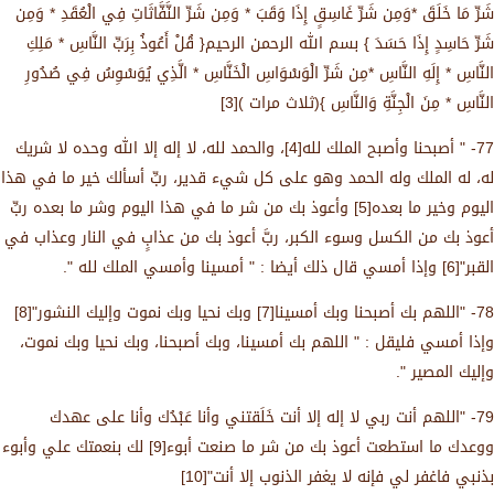
شَرِّ مَا خَلَقَ *وَمِن شَرِّ غَاسِقٍ إِذَا وَقَبَ * وَمِن شَرِّ النَّفَّاثَاتِ فِي الْعُقَدِ * وَمِن
شَرِّ حَاسِدٍ إِذَا حَسَدَ } بسم الله الرحمن الرحيم{ قُلْ أَعُوذُ بِرَبِّ النَّاسِ * مَلِكِ
النَّاسِ * إِلَهِ النَّاسِ *مِن شَرِّ الْوَسْوَاسِ الْخَنَّاسِ * الَّذِي يُوَسْوِسُ فِي صُدُورِ
النَّاسِ * مِنَ الْجِنَّةِ وَالنَّاسِ }(ثلاث مرات )[3]
77- " أصبحنا وأصبح الملك لله[4]، والحمد لله، لا إله إلا الله وحده لا شريك
له، له الملك وله الحمد وهو على كل شيء قدير، ربِّ أسألك خير ما في هذا
اليوم وخير ما بعده[5] وأعوذ بك من شر ما في هذا اليوم وشر ما بعده ربِّ
أعوذ بك من الكسل وسوء الكبر، ربَّ أعوذ بك من عذابٍ في النار وعذاب في
القبر"[6] وإذا أمسي قال ذلك أيضا : " أمسينا وأمسي الملك لله ".
78- "اللهم بك أصبحنا وبك أمسينا[7] وبك نحيا وبك نموت وإليك النشور"[8]
وإذا أمسي فليقل : " اللهم بك أمسينا، وبك أصبحنا، وبك نحيا وبك نموت،
وإليك المصير ".
79- "اللهم أنت ربي لا إله إلا أنت خَلَقتني وأنا عَبْدُك وأنا على عهدك
ووعدك ما استطعت أعوذ بك من شر ما صنعت أبوء[9] لك بنعمتك علي وأبوء
بذنبي فاغفر لي فإنه لا يغفر الذنوب إلا أنت"[10]