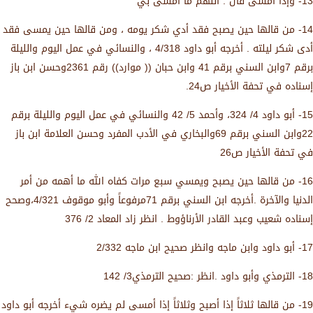
13- وإذا أمسى قال : اللهم ما أمسى بي
14- من قالها حين يصبح فقد أدي شكر يومه ، ومن قالها حين يمسى فقد
أدى شكر ليلته . أخرجه أبو داود 4/318 ، والنسائي في عمل اليوم والليلة
برقم 7وابن السني برقم 41 وابن حبان (( موارد)) رقم 2361وحسن ابن باز
إسناده في تحفة الأخيار ص24.
15- أبو داود 4/ 324، وأحمد 5/ 42 والنسائي في عمل اليوم والليلة برقم
22وابن السني برقم 69والبخاري في الأدب المفرد وحسن العلامة ابن باز
في تحفة الأخيار ص26
16- من قالها حين يصبح ويمسي سبع مرات كفاه الله ما أهمه من أمر
الدنيا والآخرة .أخرجه ابن السني برقم 71مرفوعاً وأبو موقوف 4/321،وصحح
إسناده شعيب وعبد القادر الأرناؤوط . انظر زاد المعاد 2/ 376
17- أبو داود وابن ماجه وانظر صحيح ابن ماجه 2/332
18- الترمذي وأبو داود .انظر :صحيح الترمذي3/ 142
19- من قالها ثلاثاً إذا أصبح وثلاثاً إذا أمسى لم يضره شيء أخرجه أبو داود