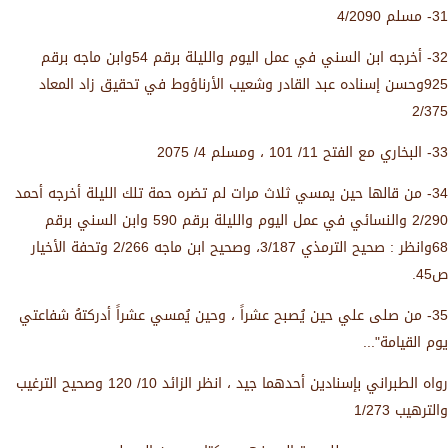
31- مسلم 4/2090
32- أخرجه ابن السني في عمل اليوم والليلة برقم 54وابن ماجه برقم
925وحسن إسناده عبد القادر وشعيب الأرناؤوط في تحقيق زاد المعاد
2/375
33- البخاري مع الفتح 11/ 101 ، ومسلم 4/ 2075
34- من قالها حين يمسي ثلاث مرات لم تضره حمة تلك الليلة أخرجه أحمد
2/290 والنسائي في عمل اليوم والليلة برقم 590 وابن السني برقم
68وانظر : صحيح الترمذي 3/187، وصحيح ابن ماجه 2/266 وتحفة الأخيار
ص45.
35- من صلى علي حين يُصبح عشراً ، وحين يُمسي عشراً أدركتهُ شفاعتي
يوم القيامة"...
رواه الطبراني بإسنادين أحدهما جيد ، انظر الزائد 10/ 120 وصحيح الترغيب
والترهيب 1/273