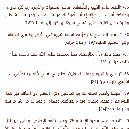
85- "اللهم عَالِمَ الغيب والشَّهادة، فاطر السموات والأرض، رب كل شيء
ومليكه، أشهد أن لا إله إلا أنت أعوذ بك من شر نفسي ومن شر الشيطان
وشركه وأن اقترف على نفسي سوءًا أو أجُره إلى مسلم"[18].
86- " بسم الله الذي لا يضرُّ مع اسمه شيء في الأرض ولا في السماء
وهو السميع العليم"[19] ( ثلاث مرات)
87- رضيت بالله رباً ، وبالإسلام ديناً وبمحمد صلى الله عليه وسلم نبياً "
(ثلاث مرات) [20]
88- "يا حي يا قيوم برحمتك أستغيث أصلح لي شأني كُله ولا تَكِلْني إلى
نفسي طرفة عين"[21].
89- أصبحنا وأصبح الملك لله رب العالمين[22] ، اللهم إني أسألك خير هذا
اليوم[23] : فتحه، ونصره ،ونوره ،وبركته، وهداه، وأعوذ بك من شر ما فيه
وشر ما بعده"[24]
90- "أصبحنا على فطرة الإسلام[25] وعلى كلمة الإخلاص، وعلى دين نبيَّنا
محمد صلى الله عليه وسلم وعلى ملَّة أبينا إبراهيم حنيفاً مسلماً وما كان