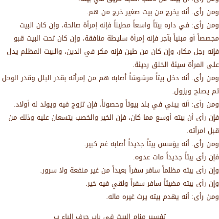
ومن رأى: أنه يخرج من بيت صغير خرج من هم.
ومن رأى: في داره بيتاً واسعاً مطيناً فإنه إمرأة صالحة، وإن كان البيت
مجصصاً أو مبنياً بآجر فإنه إمرأة سليطة منافقة، وإن كان تحت البيت قبو
فإنه رجل مكار، وإن كان من طين فإنه مكر في الدين، والبيت المظلم يدل
على المرأة سيئة الخلق رديئة.
ومن رأى: أنه دخل بيتاً مرشوشاً أصابه هم من إمرأته بقدر البلل وقدر الوحل
ثم يصلح ويزول.
ومن رأى: أنه يبني في بلد بيوتاً وحصوناً، فإن تزوج فيه ويولد له أولاد.
فإن رأى أن بيته أوسع مما كان، فإن الخير والخصب يتسعان عليه وذلك من
قبل امرأته.
ومن رأى: أنه يؤسس بيتاً جديداً أصابه غم كبير.
فإن رأى بيتاً جديداً مات عدوه.
وإن رأى بيته مظلماً سافر سفراً بعيداً من غير منفعة ولا سرور.
وإن رأى بيته مضيئاً سافر سفراً ولقي فيه خير.
ومن رأى: أنه يهدم بيته يرث غيره ماله.
تفسير منام البيت في باب حرف الباء ب