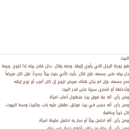
البيت
هو زوجة الرجل التي يأوي إليها، ومنه يقال: دخل فلان بيته إذا تزوج. وربما
دل بيته على جسمه، فإن قال: رأيت كأني بنيت بيتاً جديداً، فإن كان مريضاً
صح جسمه، وإن لم يكن هناك مريض تزوج إن كان أعزب أو زوج إبنته
وأدخلها أو اشترى سرية على قدر البيت.
ومن رأى: أنه علا فوق بيت مجهول أصاب امرأة.
ومن رأى: أنه حبس في بيت موثق، مقفل عليه باب، والبيت وسط البيوت،
نال خيراً وعافية.
ومن رأى: أنه احتمل بيتاً أو سار به احتمل مئونة امرأة.
ومن رأى: أن بيته من ذهب أصابه حريق في بيته.