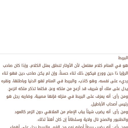
البربط
هو في المنام كلام مفتعل، لأن الأوتار تنطق بمثل الكلام، وإذا كان صاحب
الرؤيا ذا دين وورع فيكون ذلك ثناء حسناً، وإن لم يكن صاحب دين فهو ثناء
رديء على نفسه، وهو كاذب، والبربط في المنام لهو الدنيا وباطلها، ونقره
يدل على ملك أو شريف قد أزعج من ملكه وعز، فكلما تذكر ملكه انزعج.
ومن رأى: أنه يعزف على البربط في منزله فإنها مصيبة، وضاربه رجل هو
رئيس أصحاب الأباطيل.
ومن رأى: أنه يضرب شيئاً بباب الإمام من الملاهي دون الزمر كالعود
والطنبور والصنج نال ولاية وسلطاناً إن كان أهلاً لذلك.
ومن رأى: أنه يضرب بربطاً أصابه نوع من الغم، والبربط يدل على أهواء