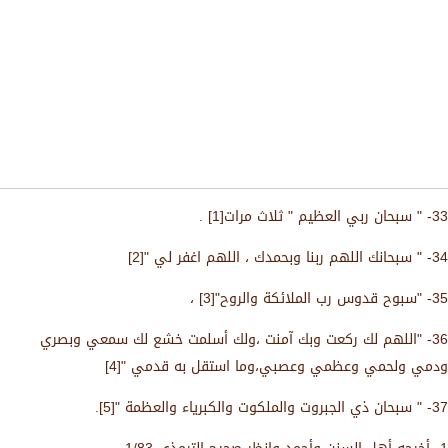
33- " سبحان ربي العظيم " ثلاث مرات[1] .
34- " سبحانك اللهم ربنا وبحمدك ، اللهم اغفر لي "[2]
35- "سبوح قدوس رب الملائكة والروح"[3] ،
36- "اللهم لك ركعت وبك آمنت ،ولك أسلمت خشع لك سمعي وبصري
ودمي ولحمي وعظمي وعصبي،وما استقل به قدمي "[4]
37- " سبحان ذي الجبروت والملكوت والكبرياء والعظمة "[5].