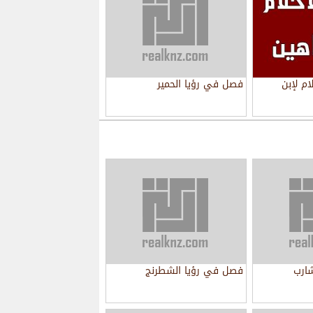
م لإبن
فصل في رؤيا الحمير
ارب
فصل في رؤيا الشطرنج