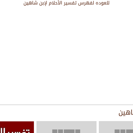
للعوده لفهرس تفسير الأحلام لإبن شاهين
اهين