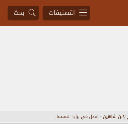
التصنيفات
بحث
 لإبن شاهين
-
فصل في رؤيا المسمار