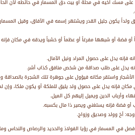
ل على مسك أخيه في محلة أو بيت دق المسمار في حائطه لأن الحائ
زق ولداً يكون جليل القدر ويشتهر إسمه في الآفاق، وقيل المس
باً أو فضة أو شبهها مفرغاً أو عظماً أو خشباً ويدقه في مكان فإنه
ه فإنه يدل على حصول المراد ونيل الآمال.
نه يدل على طلب صداقة من شخص منافق كذاب أشر.
أشجار واستقر مكانه فيؤول على جوهرة تلك الشجرة بالصداقة وال
مكان فإنه يدل على حصول ولد يليق للملكة أو يكون ملكا، وإن لم 
هاء وأرباب الدين ويميل إليهم كل الميل.
 أو فضة فإنه يستغني ويصير ذا مال بكسبه.
وجه: أخ وولد وصديق وزواج.
فصل في المسمار في رؤيا الفولاذ والحديد والرصاص والنحاس وما