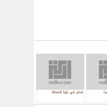
بت
فصل في رؤيا الشملة