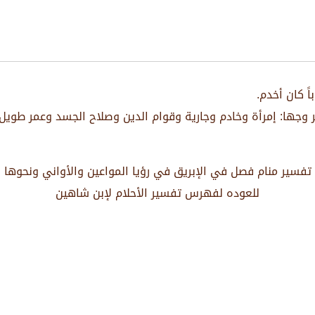
اً كان أخدم.
ر وجها: إمرأة وخادم وجارية وقوام الدين وصلاح الجسد وعمر طوي
تفسير منام فصل في الإبريق في رؤيا المواعين والأواني ونحوها
للعوده لفهرس تفسير الأحلام لإبن شاهين