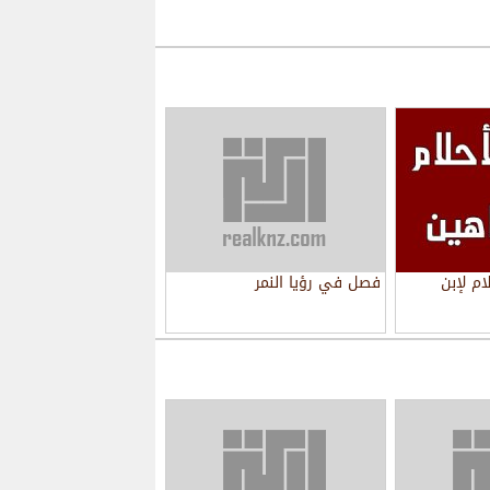
م لإبن
فصل في رؤيا النمر