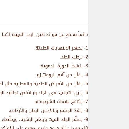
دائماً نسمع عن فوائد طين البحر المييت لكننا 
1- يطهر الالتهابات الجلديّة.
2- يرطب الجلد.
3- ينشط الدورة الدموية.
4- يقلّل من آلام الروماتيزم.
5- يقلّل من الأمراض الجلدية والفطرية مثل أعراض مرض الصدفية، ومرض الأكزيما.
6- يزيل التجاعيد في الجلد وبالأخص تجاعيد الوجه، ويشدّ الجلد.
7- يكافح علامات الشيخوخة.
8- يشدّ الجسم وبالأخص البطن والأرداف.
9- يقشّر الجلد الميت وينعّم البشرة، ويخلّصك من الزوان تحت الجلد.
10- فقدان الوزن عن طريق دهنه على الأماكن المطلوبه.