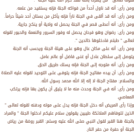
لقوله تعالى " من يشرك بالله فقد حرم الله عليه الجنة ".
ومن رأى: أنه قد ناول أحداً من فواكه الجنة فإنه يستفيد من علمه.
ومن رأى: أنه قد ألقى في الجنة ناراً فإنه يأكل من بستان أحد شيئاً حراماً.
ومن رأى: أنه أعطى قصر في الجنة يحصل له ولاية أو ينكح جارية.
ومن رأى: رضوان وهو فرحان يحصل له وفور السرور والنعمة والحبور لقوله
تعالى " طبتم فادخلوها خالدين ".
ومن رأى: أنه على مكان عال وهو على هيئة الجنة ويحسب أنه الجنة
يتوصل إلى سلطان عادل أو غنى فاضل أو عالم عامل.
ومن رأى: أنه متوجه إلى الجنة فإنه يسلك طريق الحق.
ومن رأى: أن بيده مفاتيح الجنة فإنه يتوفى على التوحيد لقوله عليه الصلاة
والسلام: مفتاح الجنة لا إله إلا الله محمد رسول الله.
ومن رأى: أنه في الجنة وحدث منه ما لا يليق أن يكون بها فإنه يرتكب
المعاصي.
وإذا رأى المريض أنه دخل الجنة فإنه يدل على موته ودفنه لقوله تعالى "
الذين تتوفاهم الملائكة طيبين يقولون سلام عليكم ادخلوا الجنة " والمراد
بالجنة هنا القبر لقول النبي صلى الله عليه وسلم: القبر روضة من رياض
الجنة أو حفرة من حفر النار.