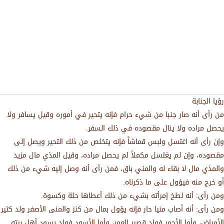
رؤيا الجنابة
من رأى أنه صار جنبا من شيء حرام فإنه يتحير في أموره وقيل يسافر ولا
يحصل مراده ولا ينال مقصوده في ذلك السفر.
وإن رأى أنه اغتسل ولبس قماشاً فإنه يتخلص من ذلك التحير ويصل إلى
مقصوده، وإن لم يغتسل مكملاً لم يحصل مراده، وقيل المذي مال مزيد
والمذي مال لا بقاء له والمني باق، فمن رأى أنه وصل إليه شيء من ذلك
أو خرج منه فيؤول على ما ذكرناه.
ومن رأى: أنه لطخ إمرأته بشيء من ذلك أعطاها حلة وكسوة.
ومن رأى: أنه أصاب منيا حار فإنه يؤول بمال من كنز والمنى الأصفر ولد كثير
الأمراض، وأما الأحمر فولد قصير العمر، وأما الأسود فولد يسود أهل بيته.