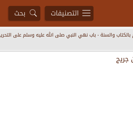
التصنيفات
بحث
 ﺑﺎﻟﻜﺘﺎﺏ ﻭﺍﻟﺴﻨﺔ
-
باب ﻧﻬﻲ ﺍﻟﻨﺒﻲ ﺻﻠﻰ الله ﻋﻠﻴﻪ ﻭﺳﻠﻢ ﻋﻠﻰ ﺍﻟﺘﺤﺮﻳ
ﻦ ﺟﺮﻳﺞ