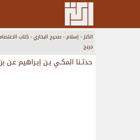
الكنز
-
إسلام
-
صحيح البخاري
-
ﻛﺘﺎﺏ ﺍﻻﻋﺘﺼﺎﻡ
ﺟﺮﻳﺞ
ﺣﺪﺛـﻨﺎ ﺍﻟﻤﻜـﻲ ﺑـﻦ ﺇﺑـﺮﺍﻫﻴﻢ ﻋـﻦ ﺑ