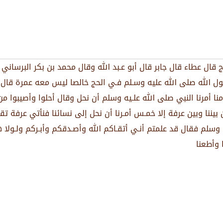
 ﺑﻦ ﺟﺮﻳﺞ ﻗﺎﻝ ﻋﻄﺎء ﻗﺎﻝ ﺟﺎﺑﺮ ﻗﺎﻝ ﺃﺑﻮ ﻋـﺒﺪ الله ﻭﻗﺎﻝ ﻣﺤﻤﺪ ﺑﻦ ﺑﻜﺮ ﺍﻟﺒﺮﺳ
ﻮﻝ الله ﺻﻠﻰ الله ﻋﻠﻴﻪ ﻭﺳـﻠﻢ ﻓـﻲ ﺍﻟﺤﺞ ﺧﺎﻟﺼﺎ ﻟﻴﺲ ﻣﻌﻪ ﻋﻤﺮﺓ ﻗﺎﻝ ﻋ
 ﺃﻣﺮﻧﺎ ﺍﻟﻨﺒﻲ ﺻﻠﻰ الله ﻋﻠـﻴﻪ ﻭﺳﻠﻢ ﺃﻥ ﻧﺤﻞ ﻭﻗﺎﻝ ﺃﺣﻠﻮﺍ ﻭﺃﺻﻴﺒﻮﺍ ﻣﻦ 
 ﺑﻴﻨﻨﺎ ﻭﺑﻴﻦ ﻋﺮﻓﺔ ﺇﻻ ﺧﻤـﺲ ﺃﻣـﺮﻧﺎ ﺃﻥ ﻧﺤﻞ ﺇﻟﻰ ﻧﺴﺎﺋﻨﺎ ﻓﻨﺄﺗﻲ ﻋﺮﻓﺔ ﺗﻘ
ﻭﺳﻠﻢ ﻓﻘﺎﻝ ﻗﺪ ﻋﻠﻤﺘﻢ ﺃﻧـﻲ ﺃﺗﻘـﺎﻛﻢ ﷲ ﻭﺃﺻـﺪﻗﻜﻢ ﻭﺃﺑـﺮﻛﻢ ﻭﻟـﻮﻻ ﻫﺪﻳ
 ﻭﺃﻃﻌﻨﺎ