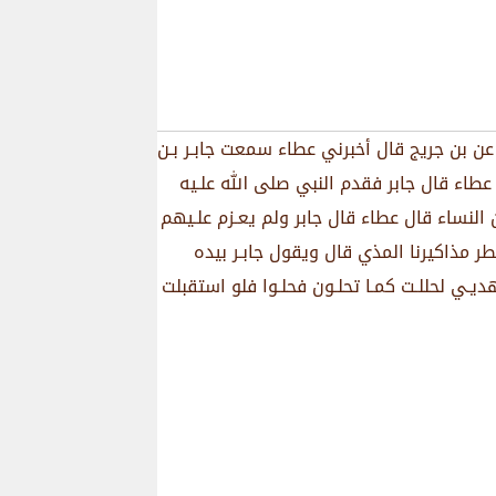
ﺎﻧﻲ ﻋﻦ ﺑﻦ ﺟﺮﻳﺞ ﻗﺎﻝ ﺃﺧﺒﺮﻧﻲ ﻋﻄﺎء ﺳﻤﻌﺖ ﺟﺎﺑـﺮ ﺑـﻦ
ﻄﺎء ﻗﺎﻝ ﺟﺎﺑﺮ ﻓﻘﺪﻡ ﺍﻟﻨﺒﻲ ﺻﻠﻰ الله ﻋﻠـﻴﻪ
ﺍﻟﻨﺴﺎء ﻗﺎﻝ ﻋﻄﺎء ﻗﺎﻝ ﺟﺎﺑﺮ ﻭﻟﻢ ﻳﻌـﺰﻡ ﻋﻠـﻴﻬﻢ
ﻄﺮ ﻣﺬﺍﻛﻴﺮﻧﺎ ﺍﻟﻤﺬﻱ ﻗﺎﻝ ﻭﻳﻘﻮﻝ ﺟﺎﺑـﺮ ﺑﻴﺪﻩ
ـﻲ ﻟﺤﻠﻠـﺖ ﻛﻤـﺎ ﺗﺤﻠـﻮﻥ ﻓﺤﻠـﻮﺍ ﻓﻠﻮ ﺍﺳﺘﻘﺒﻠﺖ