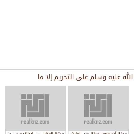
له ﻋﻠﻴﻪ ﻭﺳﻠﻢ ﻋﻠﻰ ﺍﻟﺘﺤﺮﻳﻢ ﺇﻻ ﻣﺎ
ﺣﺪﺛـﻨﺎ ﺃﺑﻮ ﻣﻌﻤﺮ ﺣﺪﺛﻨﺎ ﻋﺒﺪ ﺍﻟﻮﺍﺭﺙ
ﺣﺪﺛـﻨﺎ ﺍﻟﻤﻜـﻲ ﺑـﻦ ﺇﺑـﺮﺍﻫﻴﻢ ﻋـﻦ ﺑﻦ