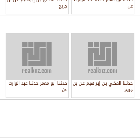
ﻋﻦ
ﺟﺮﻳﺞ
ﺣﺪﺛـﻨﺎ ﺍﻟﻤﻜـﻲ ﺑـﻦ ﺇﺑـﺮﺍﻫﻴﻢ ﻋـﻦ ﺑﻦ
ﺣﺪﺛـﻨﺎ ﺃﺑﻮ ﻣﻌﻤﺮ ﺣﺪﺛﻨﺎ ﻋﺒﺪ ﺍﻟﻮﺍﺭﺙ
ﺟﺮﻳﺞ
ﻋﻦ