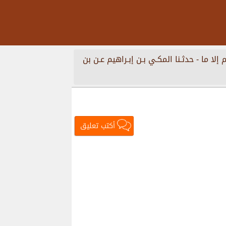
ﻢ ﺇﻻ ﻣﺎ
-
ﺣﺪﺛـﻨﺎ ﺍﻟﻤﻜـﻲ ﺑـﻦ ﺇﺑـﺮﺍﻫﻴﻢ ﻋـﻦ ﺑﻦ
أكتب تعليق