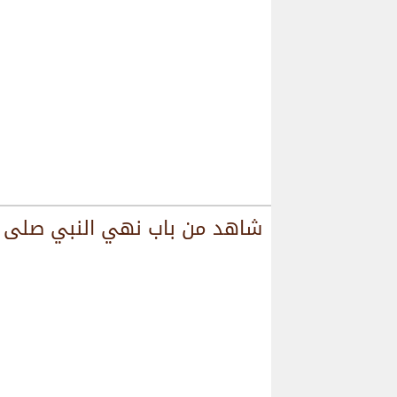
شاهد من
باب ﻧﻬﻲ ﺍﻟﻨﺒﻲ ﺻﻠﻰ ال