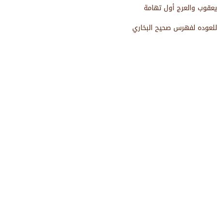
ﻳﻌﻘﻮﺏ ﻭﺍﻟﻌﺮﺝ ﺃﻭﻝ ﺗﻬﺎﻣﺔ
للعوده لفهرس صحيح البخاري