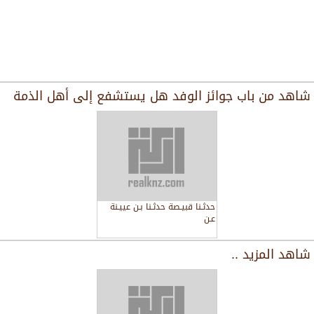
شاهد من
باب ﺟﻮﺍﺋﺰ ﺍﻟﻮﻓﺪ ﻫﻞ ﻳﺴﺘﺸﻔﻊ ﺇﻟﻰ ﺃﻫﻞ ﺍﻟﺬﻣﺔ
ﺣﺪﺛـﻨﺎ ﻗﺒﻴـﺼﺔ ﺣﺪﺛـﻨﺎ ﺑـﻦ ﻋﻴﻴـﻨﺔ
ﻋـﻦ
شاهد المزيد ..