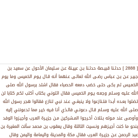
[ 2888 ] ﺣﺪﺛـﻨﺎ ﻗﺒﻴـﺼﺔ ﺣﺪﺛـﻨﺎ ﺑـﻦ ﻋﻴﻴـﻨﺔ ﻋـﻦ ﺳـﻠﻴﻤﺎﻥ ﺍﻷﺣﻮﻝ ﻋﻦ ﺳﻌﻴﺪ ﺑﻦ
ﺟﺒﻴـﺮ ﻋـﻦ ﺑـﻦ ﻋـﺒﺎﺱ ﺭﺿـﻰ الله ﺗﻌﺎﻟـﻰ ﻋـﻨﻬﻤﺎ ﺃﻧـﻪ ﻗـﺎﻝ ﻳـﻮﻡ ﺍﻟﺨﻤﻴﺲ ﻭﻣﺎ ﻳﻮﻡ
ﺍﻟﺨﻤـﻴﺲ ﺛﻢ ﺑﻜﻰ ﺣﺘﻰ ﺧﻀﺐ ﺩﻣﻌﻪ ﺍﻟﺤﺼﺒﺎء ﻓﻘﺎﻝ ﺍﺷﺘﺪ ﺑﺮﺳﻮﻝ الله ﺻﻠﻰ
الله ﻋﻠـﻴﻪ ﻭﺳـﻠﻢ ﻭﺟﻌـﻪ ﻳـﻮﻡ ﺍﻟﺨﻤﻴﺲ ﻓﻘﺎﻝ ﺍﺋﺘﻮﻧﻲ ﺑﻜﺘﺎﺏ ﺃﻛﺘﺐ ﻟﻜﻢ ﻛﺘﺎﺑﺎ ﻟﻦ
ﺗﻀﻠﻮﺍ ﺑﻌـﺪﻩ ﺃﺑـﺪﺍ ﻓﺘـﻨﺎﺯﻋﻮﺍ ﻭﻻ ﻳﻨﺒﻐـﻲ ﻋـﻨﺪ ﻧﺒﻲ ﺗﻨﺎﺯﻉ ﻓﻘﺎﻟﻮﺍ ﻫﺠﺮ ﺭﺳﻮﻝ الله
ﺻﻠﻰ الله ﻋﻠـﻴﻪ ﻭﺳـﻠﻢ ﻗـﺎﻝ ﺩﻋﻮﻧـﻲ ﻓﺎﻟـﺬﻱ ﺃﻧـﺎ ﻓـﻴﻪ ﺧﻴـﺮ ﻣﻤﺎ ﺗﺪﻋﻮﻧﻨﻲ ﺇﻟﻴﻪ
ﻭﺃﻭﺻﻰ ﻋﻨﺪ ﻣـﻮﺗﻪ ﺑـﺜﻼﺙ ﺃﺧـﺮﺟﻮﺍ ﺍﻟﻤـﺸﺮﻛﻴﻦ ﻣـﻦ ﺟﺰﻳـﺮﺓ ﺍﻟﻌـﺮﺏ ﻭﺃﺟﻴـﺰﻭﺍ ﺍﻟﻮﻓﺪ
ﺑﻨﺤﻮ ﻣﺎ ﻛﻨﺖ ﺃﺟﻴـﺰﻫﻢ ﻭﻧـﺴﻴﺖ ﺍﻟﺜﺎﻟﺜﺔ ﻭﻗﺎﻝ ﻳﻌﻘﻮﺏ ﺑﻦ ﻣﺤﻤﺪ ﺳﺄﻟﺖ ﺍﻟﻤﻐﻴﺮﺓ ﺑﻦ
ﻋﺒﺪ ﺍﻟﺮﺣﻤﻦ ﻋـﻦ ﺟﺰﻳـﺮﺓ ﺍﻟﻌـﺮﺏ ﻓﻘﺎﻝ ﻣﻜﺔ ﻭﺍﻟﻤﺪﻳﻨﺔ ﻭﺍﻟﻴﻤﺎﻣﺔ ﻭﺍﻟﻴﻤﻦ ﻭﻗﺎﻝ