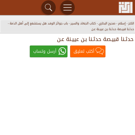
الكنز
-
إسلام
-
صحيح البخاري
-
ﻛﺘﺎﺏ ﺍﻟﺠﻬﺎﺩ ﻭﺍﻟﺴﻴﺮ
-
باب ﺟﻮﺍﺋﺰ ﺍﻟﻮﻓﺪ ﻫﻞ ﻳﺴﺘﺸﻔﻊ ﺇﻟﻰ ﺃﻫﻞ ﺍﻟﺬﻣﺔ
-
ﺣﺪﺛـﻨﺎ ﻗﺒﻴـﺼﺔ ﺣﺪﺛـﻨﺎ ﺑـﻦ ﻋﻴﻴـﻨﺔ ﻋـﻦ
ﺣﺪﺛـﻨﺎ ﻗﺒﻴـﺼﺔ ﺣﺪﺛـﻨﺎ ﺑـﻦ ﻋﻴﻴـﻨﺔ ﻋـﻦ
أكتب تعليق
أرسل وتساب