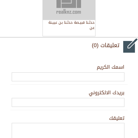
ﺣﺪﺛـﻨﺎ ﻗﺒﻴـﺼﺔ ﺣﺪﺛـﻨﺎ ﺑـﻦ ﻋﻴﻴـﻨﺔ
ﻋـﻦ
تعليقات (0)
اسمك الكريم
بريدك الالكتروني
تعليقك